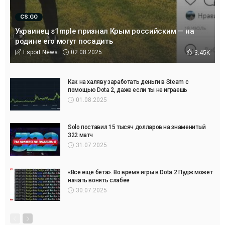
CS:GO
Украинец s1mple признал Крым российским — на
родине его могут посадить
02.08.2025
Esport News
3.45K
Как на халяву заработать деньги в Steam с
помощью Dota 2, даже если ты не играешь
01.08.2025
Solo поставил 15 тысяч долларов на знаменитый
322 матч
31.07.2025
«Все еще бета». Во время игры в Dota 2 Пудж может
начать вонять слабее
30.07.2025