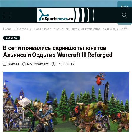
Все
МАТЧ
Home
Games
В сети появились скриншоты юнитов Альянса и Орды из Warcraft III Reforged
GAMES
В сети появились скриншоты юнитов
Альянса и Орды из Warcraft III Reforged
Games
No Comment
14.10.2019