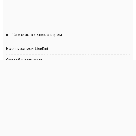
Свежие комментарии
Вася
к записи
LineBet
Сергей
к записи
Париматч
Anton
к записи
Париматч
Анна
к записи
Париматч
Георгий
к записи
Париматч
О нас
Политика DMCA
Правообладателям
Контакты