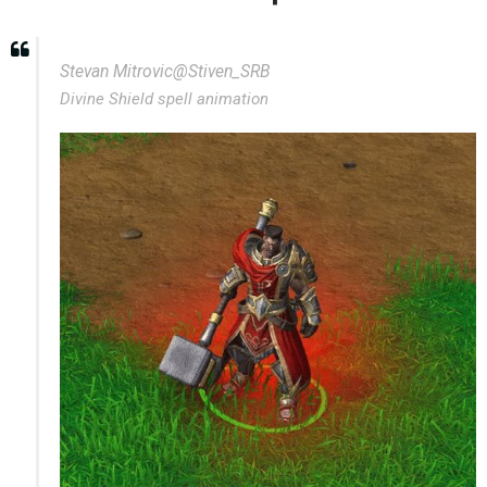
Stevan Mitrovic
@Stiven_SRB
Divine Shield spell animation