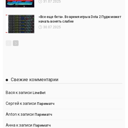
31.07.2025
«Все еще бета». Во время игры в Dota 2 Пудж может
начать вонять слабее
30.07.2025
Свежие комментарии
Вася
к записи
LineBet
Сергей
к записи
Париматч
Anton
к записи
Париматч
Анна
к записи
Париматч