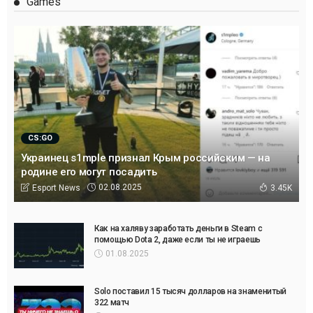
Games
CS:GO
Украинец s1mple признал Крым российским — на
родине его могут посадить
02.08.2025
Esport News
3.45K
Как на халяву заработать деньги в Steam с
помощью Dota 2, даже если ты не играешь
01.08.2025
Solo поставил 15 тысяч долларов на знаменитый
322 матч