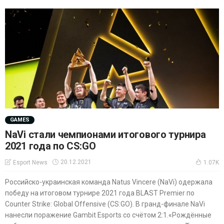
GAMES
NaVi стали чемпионами итогового турнира
2021 года по CS:GO
20.12.2021
Esport News
1.07K
Российско-украинская команда Natus Vincere (NaVi) одержала
победу на итоговом турнире 2021 года BLAST Premier по
Counter Strike: Global Offensive (CS:GO). В гранд-финале NaVi
нанесли поражение Gambit Esports со счётом 2:1.«Рождённые