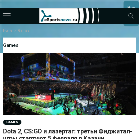
Все
МАТЧ
Home
Games
Games
GAMES
Dota 2, CS:GO и лазертаг: третьи Фиджитал-
игры стартуют 5 февраля в Казани