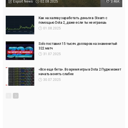
02.08.2025
Esport News
3.46K
Как на халяву заработать деньги в Steam с
помощью Dota 2, даже если ты не играешь
01.08.2025
Solo поставил 15 тысяч долларов на знаменитый
322 матч
31.07.2025
«Все еще бета». Во время игры в Dota 2 Пудж может
начать вонять слабее
30.07.2025