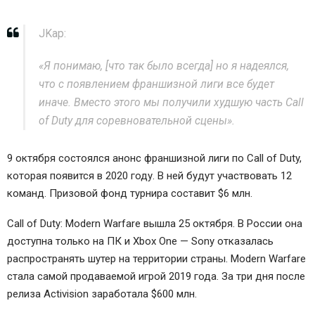
JKap:
«Я понимаю, [что так было всегда] но я надеялся,
что с появлением франшизной лиги все будет
иначе. Вместо этого мы получили худшую часть Call
of Duty для соревновательной сцены».
9 октября состоялся анонс франшизной лиги по Call of Duty,
которая появится в 2020 году. В ней будут участвовать 12
команд. Призовой фонд турнира составит $6 млн.
Call of Duty: Modern Warfare вышла 25 октября. В России она
доступна только на ПК и Xbox One — Sony отказалась
распространять шутер на территории страны. Modern Warfare
стала самой продаваемой игрой 2019 года. За три дня после
релиза Activision заработала $600 млн.