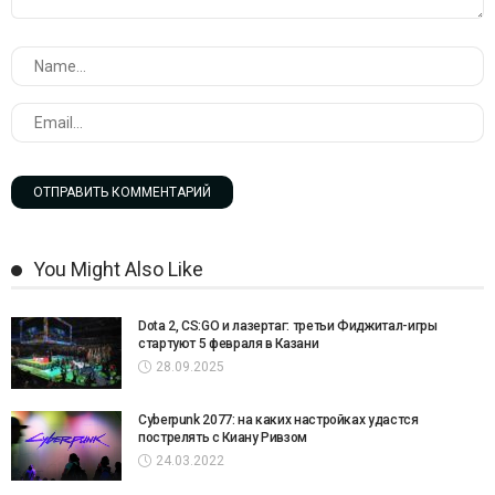
You Might Also Like
Dota 2, CS:GO и лазертаг: третьи Фиджитал-игры
стартуют 5 февраля в Казани
28.09.2025
Cyberpunk 2077: на каких настройках удастся
пострелять с Киану Ривзом
24.03.2022