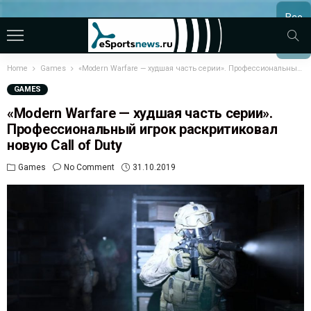
Все
МАТЧ
Home
Games
«Modern Warfare — худшая часть серии». Профессиональный игрок раскритиковал новую Call of Duty
GAMES
«Modern Warfare — худшая часть серии».
Профессиональный игрок раскритиковал
новую Call of Duty
Games
No Comment
31.10.2019