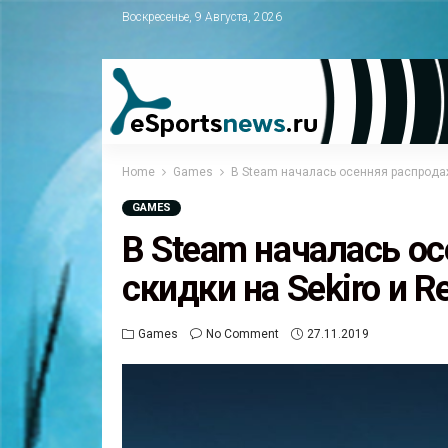
Воскресенье, 9 Августа, 2026
Home
Games
В Steam началась осенняя распродажа
GAMES
В Steam началась о
скидки на Sekiro и Re
Games
No Comment
27.11.2019