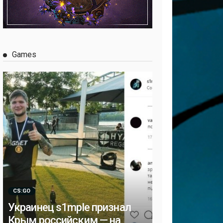
Games
CS:GO
Украинец s1mple признал
Крым российским — на