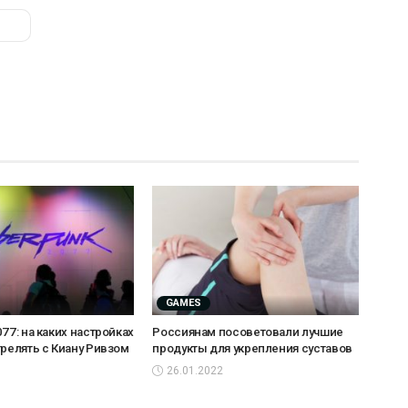
GAMES
77: на каких настройках
Россиянам посоветовали лучшие
трелять с Киану Ривзом
продукты для укрепления суставов
26.01.2022