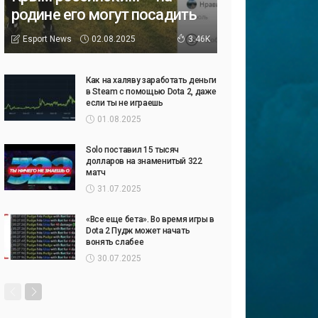
родине его могут посадить
02.08.2025
Esport News
3.46K
Как на халяву заработать деньги
в Steam с помощью Dota 2, даже
если ты не играешь
01.08.2025
Solo поставил 15 тысяч
долларов на знаменитый 322
матч
31.07.2025
«Все еще бета». Во время игры в
Dota 2 Пудж может начать
вонять слабее
30.07.2025