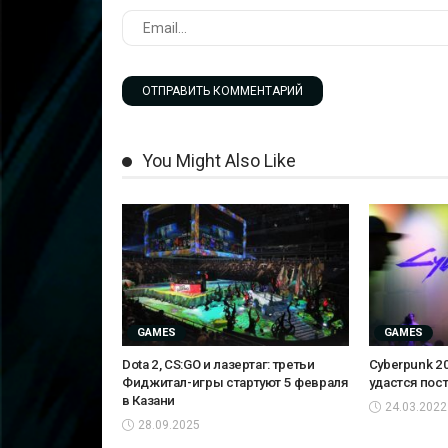
You Might Also Like
GAMES
GAMES
Dota 2, CS:GO и лазертаг: третьи
Cyberpunk 20
Фиджитал-игры стартуют 5 февраля
удастся пос
в Казани
24.03.2022
28.09.2025