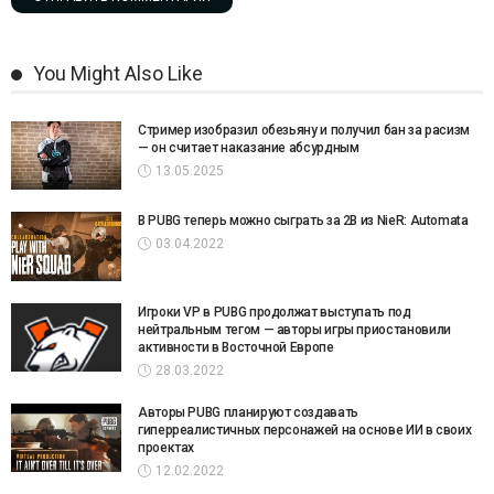
You Might Also Like
Стример изобразил обезьяну и получил бан за расизм
— он считает наказание абсурдным
13.05.2025
В PUBG теперь можно сыграть за 2B из NieR: Automata
03.04.2022
Игроки VP в PUBG продолжат выступать под
нейтральным тегом — авторы игры приостановили
активности в Восточной Европе
28.03.2022
Авторы PUBG планируют создавать
гиперреалистичных персонажей на основе ИИ в своих
проектах
12.02.2022