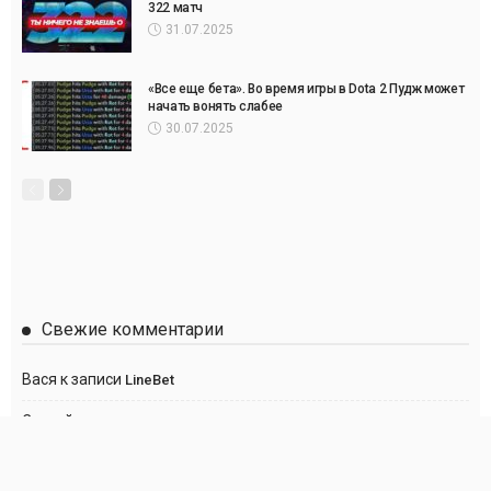
322 матч
31.07.2025
«Все еще бета». Во время игры в Dota 2 Пудж может
начать вонять слабее
30.07.2025
Свежие комментарии
Вася
к записи
LineBet
Сергей
к записи
Париматч
Anton
к записи
Париматч