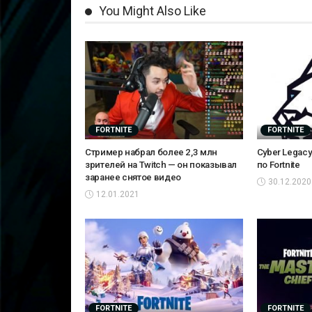
You Might Also Like
FORTNITE
FORTNITE
Стример набрал более 2,3 млн
Cyber Legac
зрителей на Twitch — он показывал
по Fortnite
заранее снятое видео
30.12.2020
12.01.2021
FORTNITE
FORTNITE