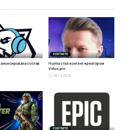
FORTNITE
y анонсировала состав
Hurma стал контент‑креатором
Virtus.pro
28.12.2020
FORTNITE