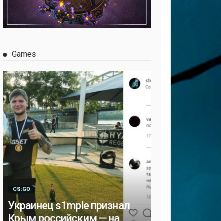
Games
CS:GO
Украинец s1mple признал
Крым российским — на