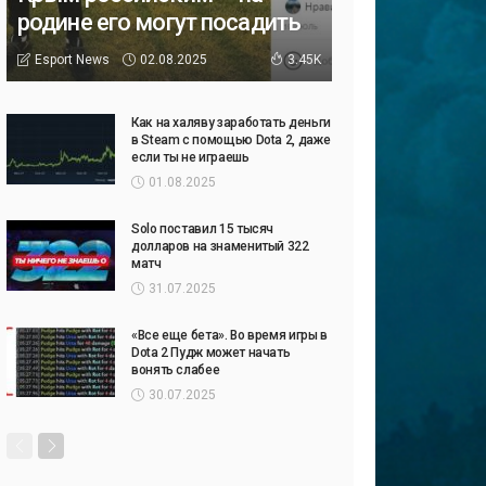
родине его могут посадить
02.08.2025
Esport News
3.45K
Как на халяву заработать деньги
в Steam с помощью Dota 2, даже
если ты не играешь
01.08.2025
Solo поставил 15 тысяч
долларов на знаменитый 322
матч
31.07.2025
«Все еще бета». Во время игры в
Dota 2 Пудж может начать
вонять слабее
30.07.2025