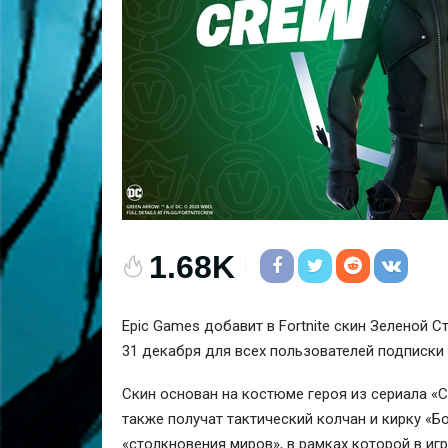
1.68K
Epic Games добавит в Fortnite скин Зеленой 
31 декабря для всех пользователей подписки F
Скин основан на костюме героя из сериала «С
также получат тактический колчан и кирку «Б
«столкновения миров», в рамках которой в и