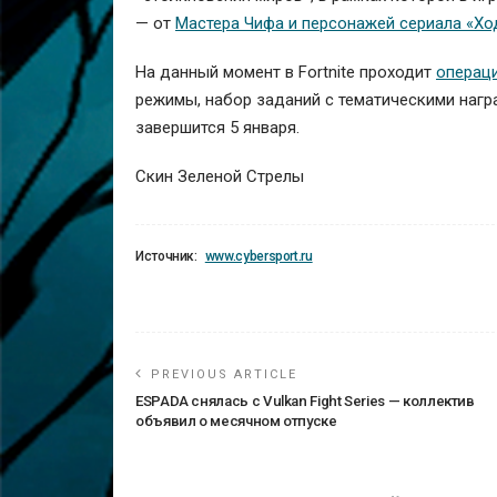
— от
Мастера Чифа и персонажей сериала «Хо
На данный момент в Fortnite проходит
операц
режимы, набор заданий с тематическими наг
завершится 5 января.
Скин Зеленой Стрелы
Источник:
www.cybersport.ru
PREVIOUS ARTICLE
ESPADA снялась с Vulkan Fight Series — коллектив
объявил о месячном отпуске