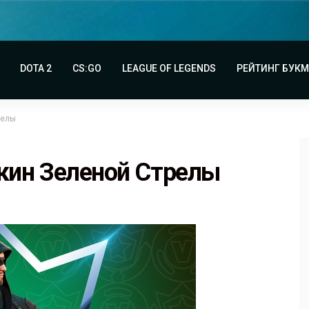
DOTA 2
CS:GO
LEAGUE OF LEGENDS
РЕЙТИНГ БУК
релы
 скин Зеленой Стрелы