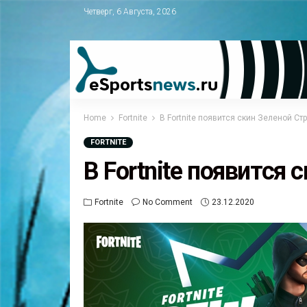
Четверг, 6 Августа, 2026
Home
Fortnite
В Fortnite появится скин Зеленой Ст
FORTNITE
В Fortnite появится
Fortnite
No Comment
23.12.2020