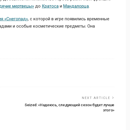
дячие мертвецы»
до
Кратоса
и
Мандалорца
.
ия «Снегопад»
, с которой в игре появились временные
радами и особые косметические предметы. Она
NEXT ARTICLE
Seized: «Надеюсь, следующий сезон будет лучше
этого»