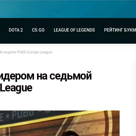
DOTA 2
CS:GO
LEAGUE OF LEGENDS
РЕЙТИНГ БУК
ой неделе PUBG Europe League
 лидером на седьмой
 League