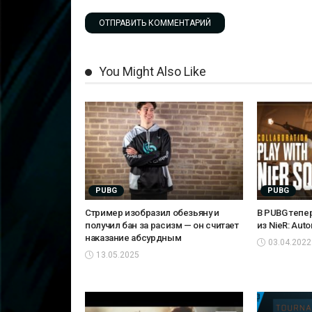
You Might Also Like
PUBG
PUBG
Стример изобразил обезьяну и
В PUBG тепе
получил бан за расизм — он считает
из NieR: Aut
наказание абсурдным
03.04.2022
13.05.2025