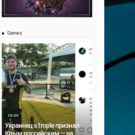
Games
CS:GO
Украинец s1mple признал
Крым российским — на