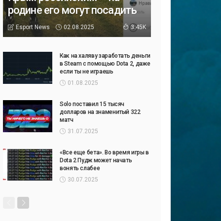
родине его могут посадить
02.08.2025
Esport News
3.45K
Как на халяву заработать деньги
в Steam с помощью Dota 2, даже
если ты не играешь
01.08.2025
Solo поставил 15 тысяч
долларов на знаменитый 322
матч
31.07.2025
«Все еще бета». Во время игры в
Dota 2 Пудж может начать
вонять слабее
30.07.2025