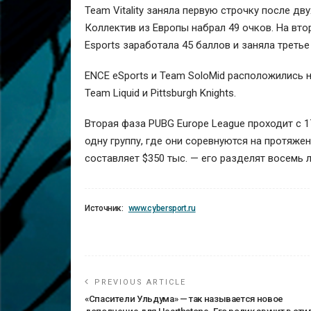
Team Vitality
заняла первую строчку после дву
Коллектив из Европы набрал 49 очков. На вт
Esports
заработала 45 баллов и заняла третье
ENCE eSports
и
Team SoloMid
расположились на
Team Liquid
и
Pittsburgh Knights
.
Вторая фаза PUBG Europe League проходит с 17
одну группу, где они соревнуются на протяже
составляет $350 тыс. — его разделят восемь 
Источник:
www.cybersport.ru
PREVIOUS ARTICLE
«Спасители Ульдума» — так называется новое