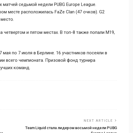
х матчей седьмой недели PUBG Europe League.
ором месте расположилась
FaZe Clan
(47 очков).
G2
 место.
 четвертом и пятом местах. В топ-8 также попали
M19
,
 мая по 7 июля в Берлине. 16 участников посеяли в
нии всего чемпионата. Призовой фонд турнира
лучших команд.
NEXT ARTICLE
Team Liquid стала лидером восьмой недели PUBG