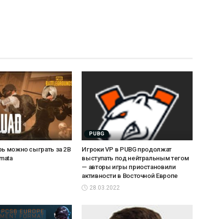
PUBG
рь можно сыграть за 2B
Игроки VP в PUBG продолжат
omata
выступать под нейтральным тегом
— авторы игры приостановили
активности в Восточной Европе
28.03.2022