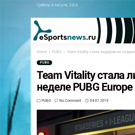
Суббота, 8 Августа, 2026
Home
PUBG
Team Vitality стала лидером на седьм
PUBG
Team Vitality стала
неделе PUBG Europe
PUBG
No Comment
04.07.2019