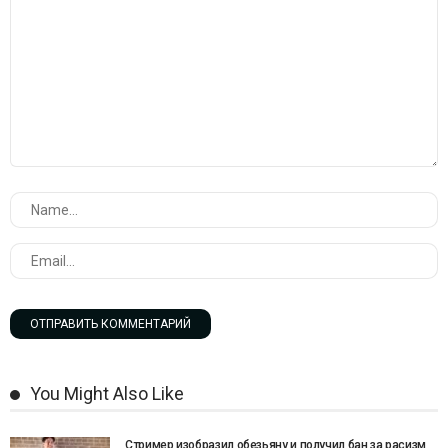
You Might Also Like
Стример изобразил обезьяну и получил бан за расизм