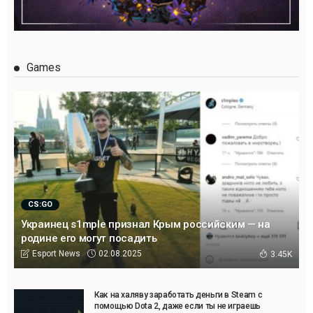
Games
CS:GO
Украинец s1mple признал Крым российским — на
родине его могут посадить
02.08.2025
Esport News
3.45K
Как на халяву заработать деньги в Steam с
помощью Dota 2, даже если ты не играешь