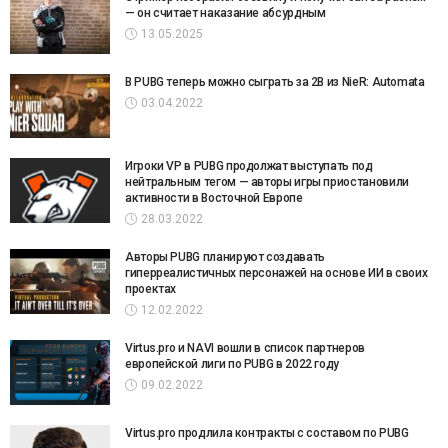
— он считает наказание абсурдным
13.05.2025
В PUBG теперь можно сыграть за 2B из NieR: Automata
03.04.2022
Игроки VP в PUBG продолжат выступать под
нейтральным тегом — авторы игры приостановили
активности в Восточной Европе
28.03.2022
Авторы PUBG планируют создавать
гиперреалистичных персонажей на основе ИИ в своих
проектах
12.02.2022
Virtus.pro и NAVI вошли в список партнеров
европейской лиги по PUBG в 2022 году
09.02.2022
Virtus.pro продлила контракты с составом по PUBG