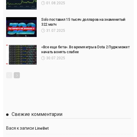
01.08.2025
Solo поставил 15 тысяч долларов на знаменитый
322 матч
31.07.2025
«Все еще бета». Во время игры в Dota 2 Пудж может
начать вонять слабее
30.07.2025
Свежие комментарии
Вася
к записи
LineBet