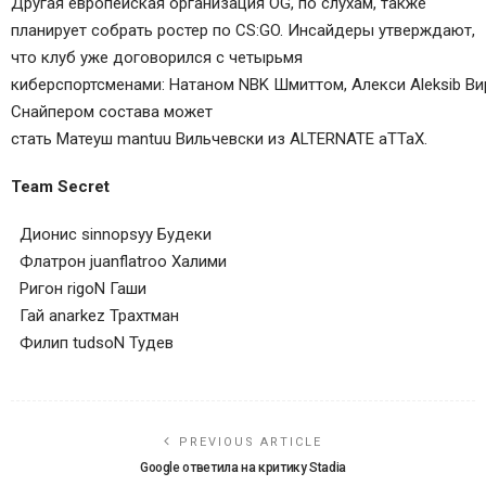
Другая европейская организация
OG
, по слухам, также
планирует собрать ростер по CS:GO. Инсайдеры утверждают,
что клуб уже договорился с четырьмя
киберспортсменами:
Натаном NBK Шмиттом
,
Алекси Aleksib В
Снайпером состава может
стать
Матеуш mantuu Вильчевски
из
ALTERNATE aTTaX
.
Team Secret
Дионис sinnopsyy Будеки
Флатрон juanflatroo Халими
Ригон rigoN Гаши
Гай anarkez Трахтман
Филип tudsoN Тудев
PREVIOUS ARTICLE
Google ответила на критику Stadia