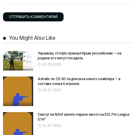
You Might Also Like
Украинец s1mple признал Крым российским — на
родине его могут посадить
02.08.2025
Astralis по CS:GO подписала нового снайпера — в
составе снова 6 игроков
26.07.2025
Смогут ли NAVI занять первое место на ESL Pro League
S14?
21.07.2025