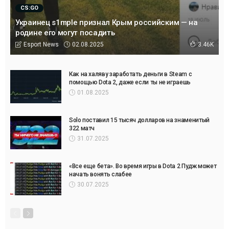
CS:GO
Украинец s1mple признал Крым российским — на
родине его могут посадить
02.08.2025
Esport News
3.46K
Как на халяву заработать деньги в Steam с
помощью Dota 2, даже если ты не играешь
01.08.2025
Solo поставил 15 тысяч долларов на знаменитый
322 матч
31.07.2025
«Все еще бета». Во время игры в Dota 2 Пудж может
начать вонять слабее
30.07.2025