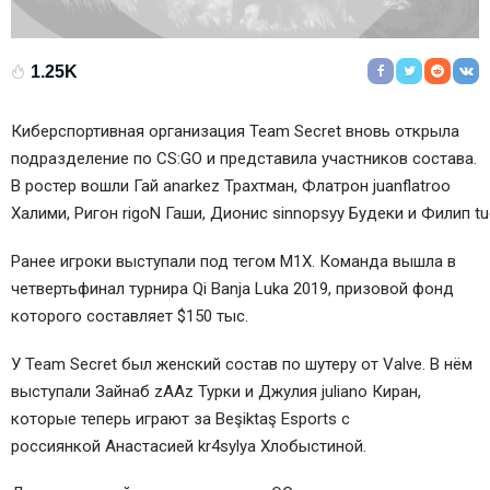
1.25K
Киберспортивная организация
Team Secret
вновь открыла
подразделение по CS:GO и представила участников состава.
В ростер вошли
Гай anarkez Трахтман
, Флатрон juanflatroo
Халими,
Ригон rigoN Гаши
,
Дионис sinnopsyy Будеки
и
Филип t
Ранее игроки выступали под тегом
M1X
. Команда вышла в
четвертьфинал турнира Qi Banja Luka 2019, призовой фонд
которого составляет $150 тыс.
У Team Secret был женский состав по шутеру от Valve. В нём
выступали
Зайнаб zAAz Турки
и
Джулия juliano Киран
,
которые теперь играют за
Beşiktaş Esports
с
россиянкой
Анастасией kr4sylya Хлобыстиной
.