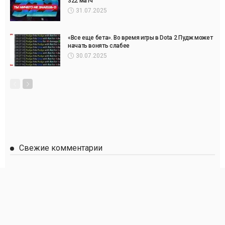
322 матч
31.07.2025
«Все еще бета». Во время игры в Dota 2 Пудж может
начать вонять слабее
30.07.2025
Свежие комментарии
Вася
к записи
LineBet
Сергей
к записи
Париматч
Anton
к записи
Париматч