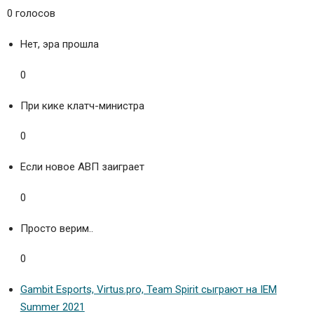
0 голосов
Нет, эра прошла
0
При кике клатч-министра
0
Если новое АВП заиграет
0
Просто верим..
0
Gambit Esports, Virtus.pro, Team Spirit сыграют на IEM
Summer 2021