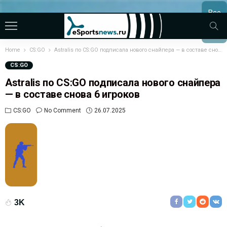
Все
МАТЧ
Home
CS:GO
Astralis по CS:GO подписала нового снайпера — в составе снова 6 игроков
CS:GO
Astralis по CS:GO подписала нового снайпера
— в составе снова 6 игроков
CS:GO
No Comment
26.07.2025
3K