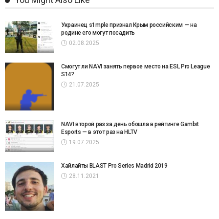
Украинец s1mple признал Крым российским — на
родине его могут посадить
02.08.2025
Смогут ли NAVI занять первое место на ESL Pro League
S14?
21.07.2025
NAVI второй раз за день обошла в рейтинге Gambit
Esports — в этот раз на HLTV
19.07.2025
Хайлайты BLAST Pro Series Madrid 2019
28.11.2021