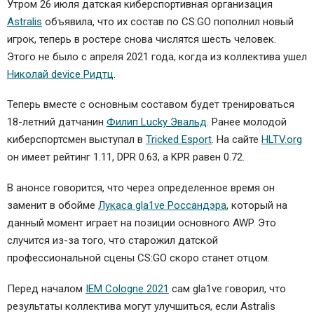
Утром 26 июля датская киберспортивная организация
Astralis
объявила, что их состав по CS:GO пополнил новый
игрок, теперь в ростере снова числятся шесть человек.
Этого не было с апреля 2021 года, когда из коллектива ушел
Николай device Ридтц
.
Теперь вместе с основным составом будет тренироваться
18-летний датчанин
Филип Lucky Эвальд
. Ранее молодой
киберспортсмен выступал в
Tricked Esport
. На сайте
HLTV.org
он имеет рейтинг 1.11, DPR 0.63, а KPR равен 0.72.
В анонсе говорится, что через определенное время он
заменит в обойме
Лукаса gla1ve Россандэра
, который на
данный момент играет на позиции основного AWP. Это
случится из-за того, что старожил датской
профессиональной сцены CS:GO скоро станет отцом.
Перед началом
IEM Cologne 2021
сам gla1ve говорил, что
результаты коллектива могут улучшиться, если Astralis