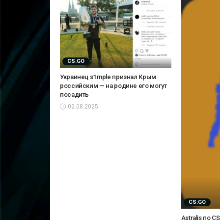
CS:GO
Украинец s1mple признал Крым
российским — на родине его могут
посадить
02.08.2025
CS:GO
Astralis по 