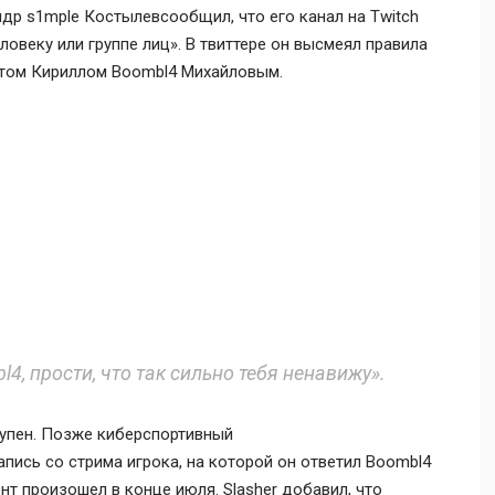
ндр s1mple Костылев
сообщил, что его канал на Twitch
ловеку или группе лиц». В твиттере он высмеял правила
йтом
Кириллом Boombl4 Михайловым
.
l4, прости, что так сильно тебя ненавижу».
ступен. Позже киберспортивный
пись со стрима игрока, на которой он ответил Boombl4
нт произошел в конце июля. Slasher добавил, что