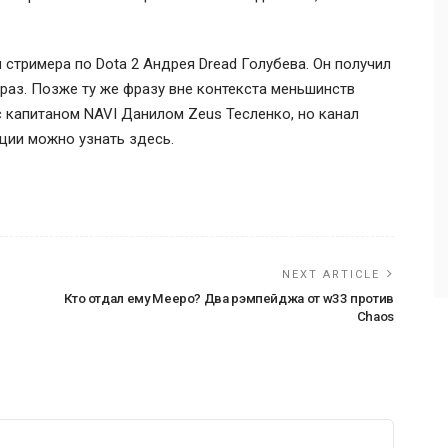
 стримера по Dota 2
Андрея Dread Голубева
. Он получил
 раз. Позже ту же фразу вне контекста меньшинств
с капитаном NAVI
Данилом Zeus Тесленко
, но канал
ции можно узнать здесь.
NEXT ARTICLE
Кто отдал ему Meepo? Два рэмпейджа от w33 против
Chaos