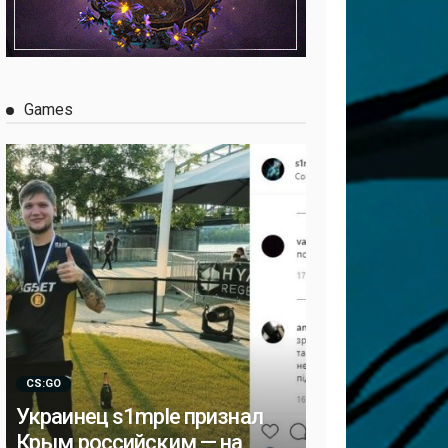
Games
CS:GO
Украинец s1mple признал
Крым российским — на