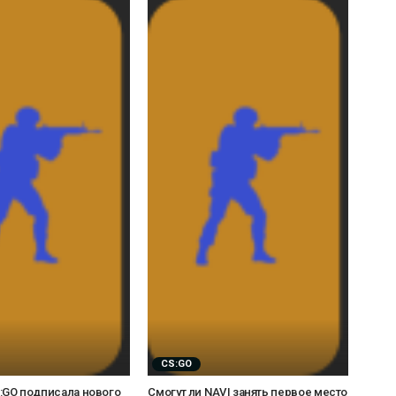
CS:GO
CS:GO подписала нового
Смогут ли NAVI занять первое место