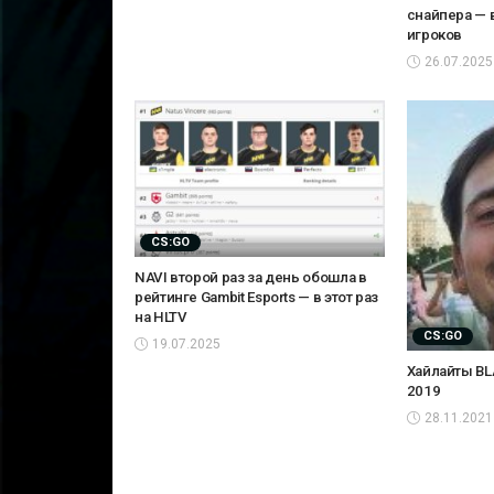
снайпера — 
игроков
26.07.2025
CS:GO
NAVI второй раз за день обошла в
рейтинге Gambit Esports — в этот раз
на HLTV
CS:GO
19.07.2025
Хайлайты BLA
2019
28.11.2021