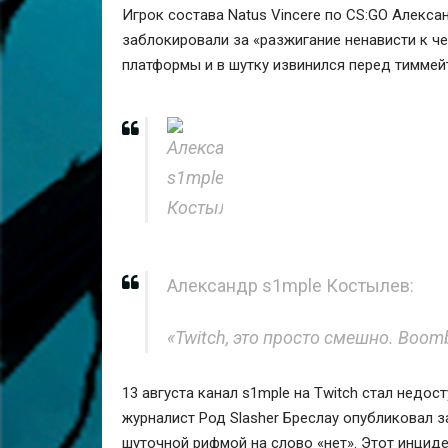
Игрок состава
Natus Vincere
по CS:GO
Алекса
заблокировали за «разжигание ненависти к че
платформы и в шутку извинился перед тимме
Александр s1mple Костылев:
«Twitch, это просто смешно. Boomb
13 августа канал s1mple на Twitch стал недо
журналист
Род Slasher Бреслау
опубликовал за
шуточной рифмой на слово «нет». Этот инциде