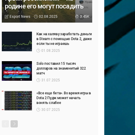
родине его могут посадить
02.08.2025
Esport News
3.45K
Как на халяву заработать деньги
в Steam с помощью Dota 2, даже
если ты не играешь
01.08.2025
Solo поставил 15 тысяч
долларов на знаменитый 322
матч
31.07.2025
«Все еще бета». Во время игры в
Dota 2 Пудж может начать
вонять слабее
30.07.2025