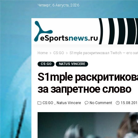
Четверг, 6 Августа, 2026
Home
CS:GO
S1mple раскритиковал Twitch — его з
CS:GO
NATUS VINCERE
S1mple раскритикова
за запретное слово
CS:GO
Natus Vincere
No Comment
15.08.201