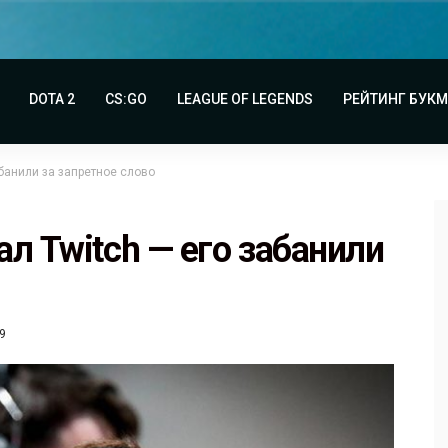
DOTA 2
CS:GO
LEAGUE OF LEGENDS
РЕЙТИНГ БУК
абанили за запретное слово
л Twitch — его забанили
9