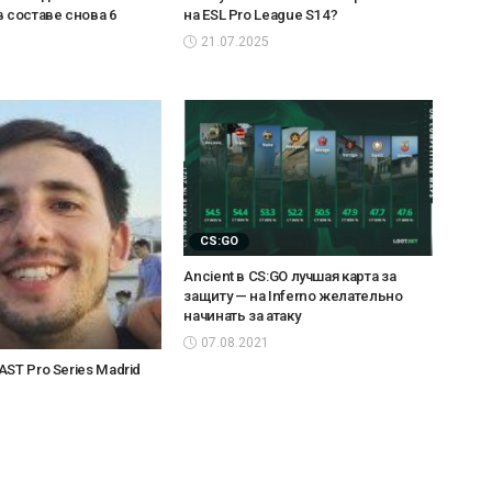
в составе снова 6
на ESL Pro League S14?
21.07.2025
CS:GO
Ancient в CS:GO лучшая карта за
защиту — на Inferno желательно
начинать за атаку
07.08.2021
ST Pro Series Madrid