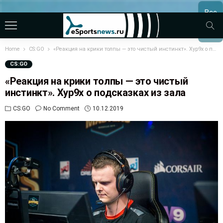
Все
МАТЧ
Home
CS:GO
«Реакция на крики толпы — это чистый инстинкт». Xyp9x о подсказках из зала
CS:GO
«Реакция на крики толпы — это чистый
инстинкт». Xyp9x о подсказках из зала
CS:GO
No Comment
10.12.2019