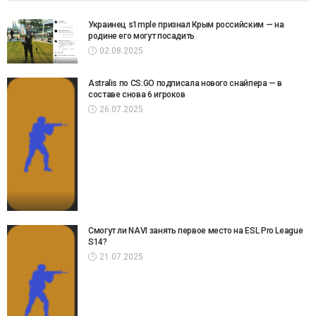
Украинец s1mple признал Крым российским — на
родине его могут посадить
02.08.2025
Astralis по CS:GO подписала нового снайпера — в
составе снова 6 игроков
26.07.2025
Смогут ли NAVI занять первое место на ESL Pro League
S14?
21.07.2025