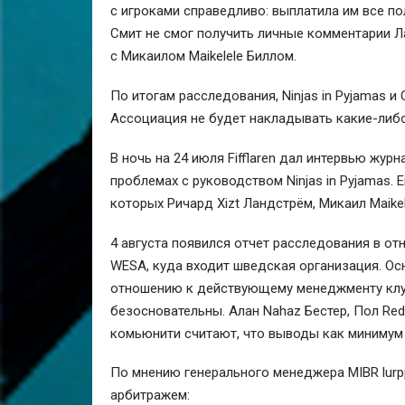
с игроками справедливо: выплатила им все по
Смит не смог получить личные комментарии Л
с
Микаилом Maikelele Биллом
.
По итогам расследования, Ninjas in Pyjamas 
Ассоциация не будет накладывать какие-либо
В ночь на 24 июля Fifflaren дал интервью жур
проблемах с руководством Ninjas in Pyjamas.
которых Ричард Xizt Ландстрём, Микаил Maikel
4 августа появился отчет расследования в о
WESA, куда входит шведская организация. Ос
отношению к действующему менеджменту кл
безосновательны.
Алан Nahaz Бестер
,
Пол Red
комьюнити считают, что выводы как минимум
По мнению генерального менеджера
MIBR
lur
арбитражем: