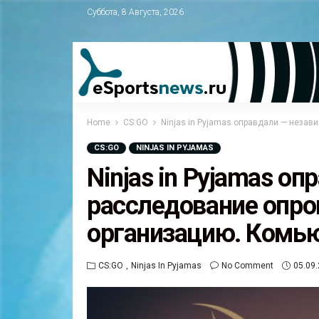
Суббота, 8 Августа, 2026
Home
CS:GO
Ninjas in Pyjamas оправдали — неза
CS:GO
NINJAS IN PYJAMAS
Ninjas in Pyjamas о
расследование опро
организацию. Комь
CS:GO
Ninjas In Pyjamas
No Comment
05.09