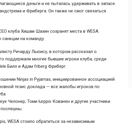
лагающиеся деньги и не пыталась удерживать в запасе.
андстрема и Фриберга. Он также не смог связаться
и CEO клуба Хишам Шахин сохранят места в WESA.
 санкции на команду.
налисту Ричарду Льюису, в котором рассказал о
 Его поддержали многие бывшие игроки клуба, среди
ele Билл и Адам friberg Фриберг.
тношении
Ninjas in Pyjamas
, инициированное ассоциацией
новной тезис доклада — все жалобы игроков по
уба
eye Челонер
,
Томи lurppis Кованен
и другие участники
 поспешны.
ppis, WESA стоило обратиться за независимым