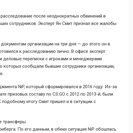
ела расследование после неоднократных обвинений в
ших сотрудников. Эксперт Ян Смит признал все жалобы
документам организации на три дня — до этого он в
отовился к расследованию лично. В офисе эксперт
к и деловые переписки с игроками и менеджерами
 о которых сообщали бывшие сотрудники организации,
я.
жмента NiP, который сформировался в 2016 году. Из-за
ате призовых составу по CS:GO с 2012 по 2013-й, были
 подобному итогу Смит пришел и в ситуации с
е трансферы
риберга
. По его данным, в обеих ситуация NiP обошлась