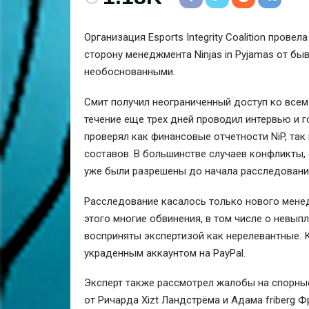
Организация Esports Integrity Coalition пров
сторону менеджмента
Ninjas in Pyjamas
от быв
необоснованными.
Смит получил неограниченный доступ ко всем 
течение еще трех дней проводил интервью и г
проверял как финансовые отчетности NiP, та
составов. В большинстве случаев конфликты,
уже были разрешены до начала расследовани
Расследование касалось только нового менед
этого многие обвинения, в том числе о невыпл
восприняты экспертизой как нерелевантные. К
украденным аккаунтом на PayPal.
Эксперт также рассмотрел жалобы на спорны
от
Ричарда Xizt Ландстрёма
и
Адама friberg Ф