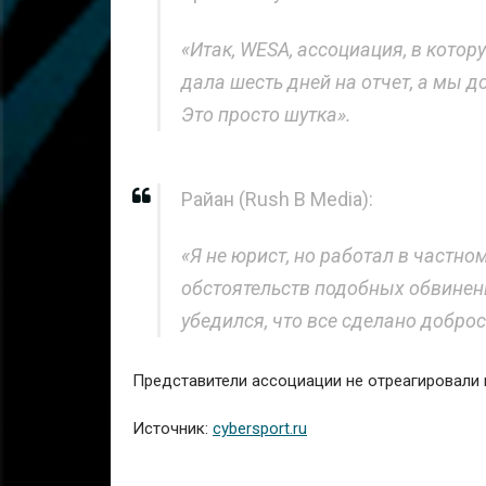
«Итак, WESA, ассоциация, в котор
дала шесть дней на отчет, а мы д
Это просто шутка».
Райан (Rush B Media):
«Я не юрист, но работал в частном
обстоятельств подобных обвинени
убедился, что все сделано добро
Представители ассоциации не отреагировали 
Источник:
cybersport.ru