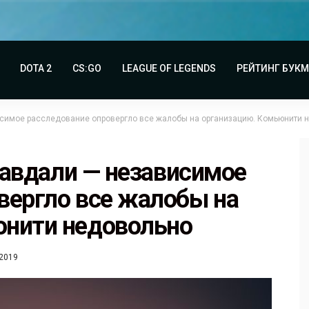
DOTA 2
CS:GO
LEAGUE OF LEGENDS
РЕЙТИНГ БУК
висимое расследование опровергло все жалобы на организацию. Комьюнити 
правдали — независимое
вергло все жалобы на
юнити недовольно
.2019