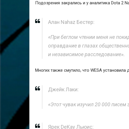
Подозрения закрались и у аналитика Dota 2 N
Алан Nahaz Бестер:
«При беглом чтении меня не покид
оправдание в глазах общественн
и независимое расследование».
Многих также смутило, что WESA установила д
Джейк Лаки:
«Этот чувак изучил 20 000 писем 
Ярек DeKay Льюис: