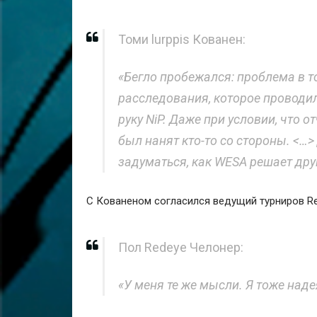
Томи lurppis Кованен:
«Бегло пробежался: проблема в то
расследования, которое проводил
руку NiP. Даже при условии, что 
был нанят кто-то со стороны. <…>
задуматься, как WESA решает др
С Кованеном согласился ведущий турниров Re
Пол Redeye Челонер:
«У меня те же мысли. Я тоже наде