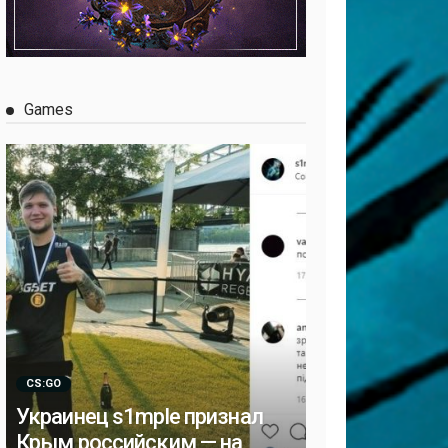
Games
CS:GO
Украинец s1mple признал
Крым российским — на