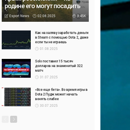
родине его могут посадить
02.08.2025
Esport News
3.45K
Как на халяву заработать деньги
в Steam с помощью Dota 2, даже
если ты не играешь
01.08.2025
Solo поставил 15 тысяч
долларов на знаменитый 322
матч
31.07.2025
«Все еще бета». Во время игры в
Dota 2 Пудж может начать
вонять слабее
30.07.2025