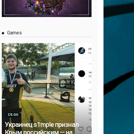
Games
CS:GO
Украинец s1mple признал
Крым российским — на