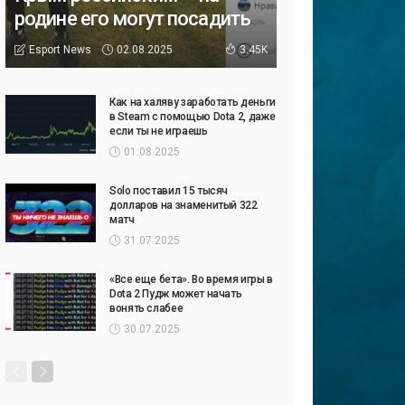
родине его могут посадить
02.08.2025
Esport News
3.45K
Как на халяву заработать деньги
в Steam с помощью Dota 2, даже
если ты не играешь
01.08.2025
Solo поставил 15 тысяч
долларов на знаменитый 322
матч
31.07.2025
«Все еще бета». Во время игры в
Dota 2 Пудж может начать
вонять слабее
30.07.2025