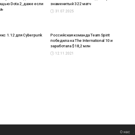
ощью Dota 2, даже если
знаменитый 322 матч
шь
31.07.2025
кс 1.12 для Cyberpunk
Российская команда Team Spirit
победила на The International 10 и
заработала $18,2 млн
12.11.2021
О нас