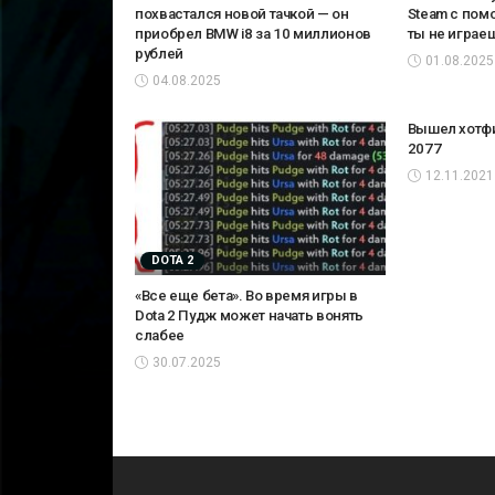
похвастался новой тачкой — он
Steam с пом
приобрел BMW i8 за 10 миллионов
ты не играе
рублей
01.08.2025
04.08.2025
Вышел хотфи
2077
12.11.2021
DOTA 2
«Все еще бета». Во время игры в
Dota 2 Пудж может начать вонять
слабее
30.07.2025