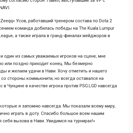
му согласию сторон. Павел, выступавший за VP с
NAVI.
rsZeeqq» Усов, работавший тренером состава по Dota 2
рсением команда добилась победы на The Kuala Lumpur
r League, а также играла в гранд-финалах мейджоров в
и один из самых уважаемых игроков на сцене, мне
ано или поздно приходит конец. Мы безмерно
ды и желаем удачи в Нави. Хочу отметить и нашего
м со стороны коммьюнити, но всегда оставался на
с в Чунцине в качестве игрока против PSG.LGD навсегда
 которые я запомню навсегда. Мы показали всему миру,
ично играть в доту. Спасибо большое всем нашим
 себя вызова в Нави. Увидимся на турнирах!»