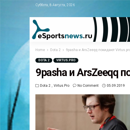
Суббота, 8 Августа, 2026
Home
Dota 2
9pasha и ArsZeeqq покидают Virtus.pr
DOTA 2
VIRTUS.PRO
9pasha и ArsZeeqq п
Dota 2
Virtus.pro
No Comment
05.09.2019