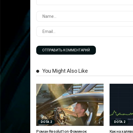
You Might Also Like
DOTA 2
DOTA 2
Роман Resolut1on Фоминок
Как на халяв