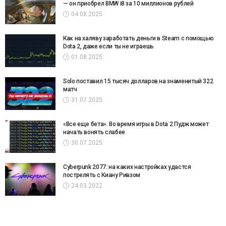
— он приобрел BMW i8 за 10 миллионов рублей
04.08.2025
Как на халяву заработать деньги в Steam с помощью
Dota 2, даже если ты не играешь
01.08.2025
Solo поставил 15 тысяч долларов на знаменитый 322
матч
31.07.2025
«Все еще бета». Во время игры в Dota 2 Пудж может
начать вонять слабее
30.07.2025
Cyberpunk 2077: на каких настройках удастся
пострелять с Киану Ривзом
24.03.2022