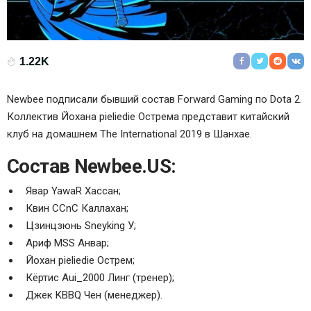
1.22K
Newbee
подписали бывший состав
Forward Gaming
по Dota 2.
Коллектив
Йохана pieliedie Острема
представит китайский
клуб на домашнем The International 2019 в Шанхае.
Состав Newbee.US:
Явар YawaR Хассан
;
Квин CCnC Каллахан
;
Цзинцзюнь Sneyking У
;
Ариф MSS Анвар
;
Йохан pieliedie Острем
;
Кёртис Aui_2000 Линг
(тренер);
Джек KBBQ Чен (менеджер).