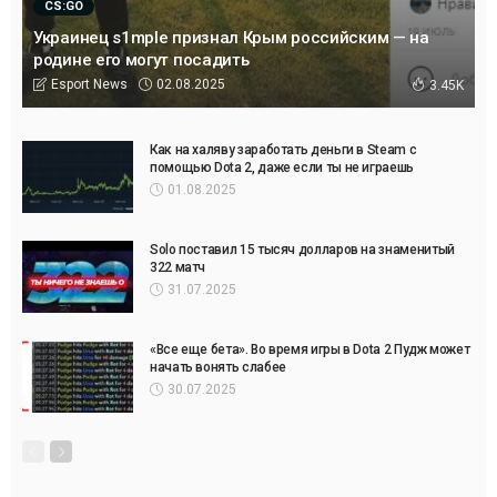
CS:GO
Украинец s1mple признал Крым российским — на
родине его могут посадить
02.08.2025
Esport News
3.45K
Как на халяву заработать деньги в Steam с
помощью Dota 2, даже если ты не играешь
01.08.2025
Solo поставил 15 тысяч долларов на знаменитый
322 матч
31.07.2025
«Все еще бета». Во время игры в Dota 2 Пудж может
начать вонять слабее
30.07.2025