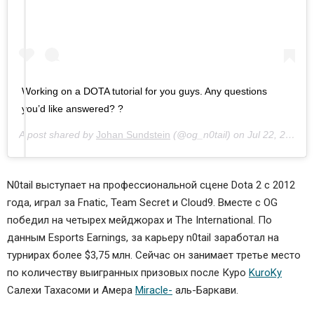
Working on a DOTA tutorial for you guys. Any questions
you’d like answered? ?
A post shared by
Johan Sundstein
(@og_n0tail) on
Jul 22, 2019 at 4:07am PDT
N0tail выступает на профессиональной сцене Dota 2 с 2012
года, играл за
Fnatic
,
Team Secret
и
Cloud9
. Вместе с OG
победил на четырех мейджорах и The International. По
данным Esports Earnings, за карьеру n0tail заработал на
турнирах более $3,75 млн. Сейчас он занимает третье место
по количеству выигранных призовых после
Куро
KuroKy
Салехи Тахасоми
и
Амера
Miracle-
аль-Баркави
.