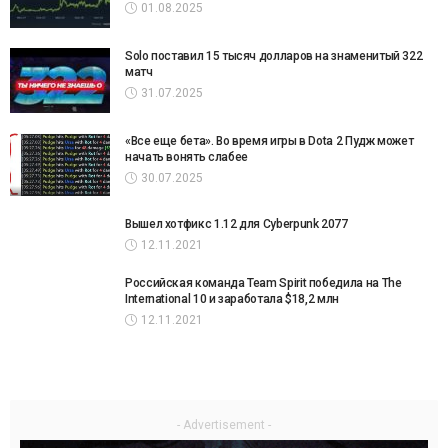
01.08.2025
Solo поставил 15 тысяч долларов на знаменитый 322
матч
31.07.2025
«Все еще бета». Во время игры в Dota 2 Пудж может
начать вонять слабее
30.07.2025
Вышел хотфикс 1.12 для Cyberpunk 2077
12.11.2021
Российская команда Team Spirit победила на The
International 10 и заработала $18,2 млн
12.11.2021
- Advertisement -