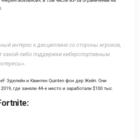
«нерентабельной», в том числе из-за ограничений на
.
ный интерес к дисциплине со стороны игроков,
ет какой-либо поддержки киберспортивным
интересы».
nueF Эделейн и Квинтен Quinten фон дер Жейп. Они
 2019, где заняли 44-е место и заработали $100 тыс.
rtnite: