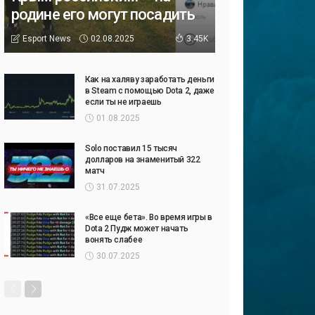
родине его могут посадить
02.08.2025
Esport News
3.45K
Как на халяву заработать деньги
в Steam с помощью Dota 2, даже
если ты не играешь
01.08.2025
Solo поставил 15 тысяч
долларов на знаменитый 322
матч
31.07.2025
«Все еще бета». Во время игры в
Dota 2 Пудж может начать
вонять слабее
30.07.2025