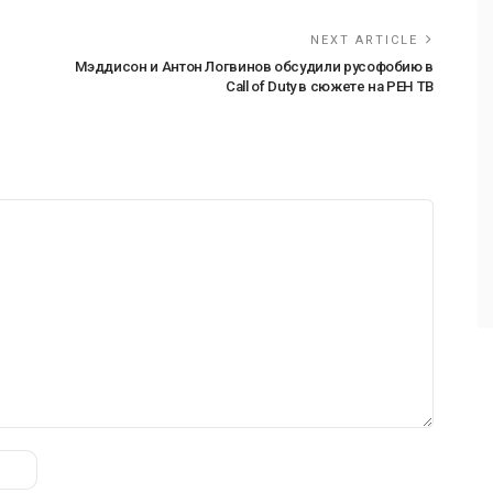
NEXT ARTICLE
Мэддисон и Антон Логвинов обсудили русофобию в
Call of Duty в сюжете на РЕН ТВ