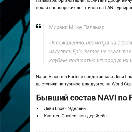
Паламара, организация посчитала дисциплину 
показ спонсорских логотипов на LAN-турнирах
Михаил M1ke Паламар:
«К сожалению, несмотря на огром
издатель Epic Games не оказыва
клубам, полностью игнорируя их 
Natus Vincere в Fortnite представляли Леви L
выступили на турнире для дуэтов на World Cup
Бывший состав NAVI по Fo
Леви LnueF Эделейн;
Квинтен Quinten фон дер Жейп.