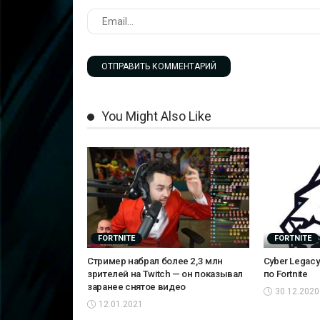
You Might Also Like
FORTNITE
FORTNITE
Стример набрал более 2,3 млн
Cyber Legac
зрителей на Twitch — он показывал
по Fortnite
заранее снятое видео
30.12.2020
12.01.2021