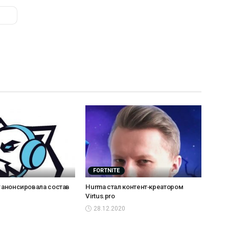
FORTNITE
y анонсировала состав
Hurma стал контент‑креатором
Virtus.pro
28.12.2020