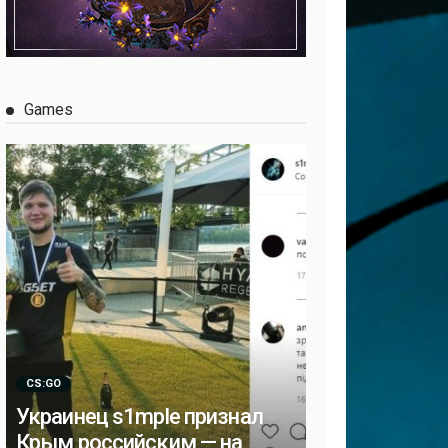
Games
CS:GO
Украинец s1mple признал
Крым российским — на