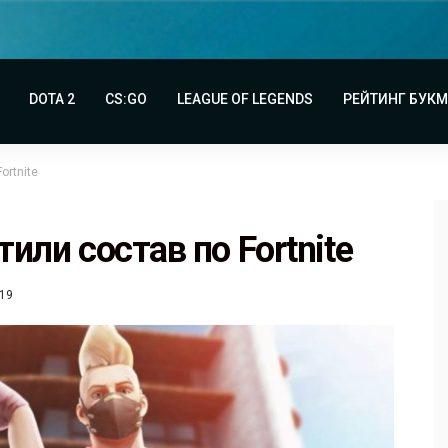
DOTA 2
CS:GO
LEAGUE OF LEGENDS
РЕЙТИНГ БУК
ortnite
тили состав по Fortnite
019