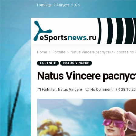
Пятница, 7 Августа, 2026
Home
Fortnite
Natus Vincere распустили состав по F
FORTNITE
NATUS VINCERE
Natus Vincere распус
Fortnite
Natus Vincere
No Comment
28.10.2