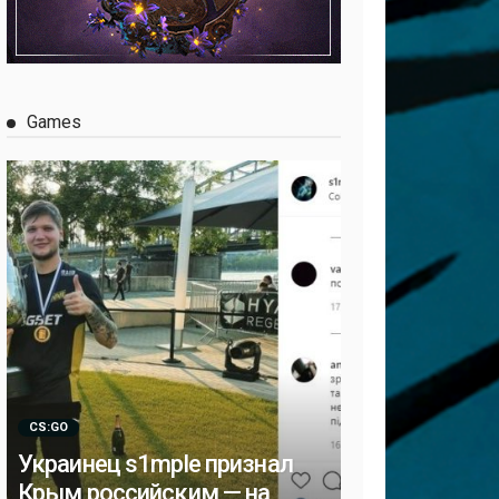
Games
CS:GO
Украинец s1mple признал
Крым российским — на