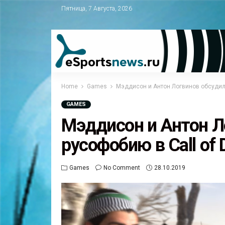
Пятница, 7 Августа, 2026
Home
Games
Мэддисон и Антон Логвинов обсудили
GAMES
Мэддисон и Антон Л
русофобию в Call of
Games
No Comment
28.10.2019