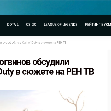
DOTA 2
CS:GO
LEAGUE OF LEGENDS
РЕЙТИНГ БУК
 русофобию в Call of Duty в сюжете на РЕН ТВ
огвинов обсудили
 Duty в сюжете на РЕН ТВ