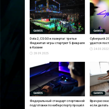
GAMES
GAMES
Dota 2, CS:GO и лазертаг: третьи
Cyberpunk 20
Фиджитал-игры стартуют 5 февраля
удастся пос
в Казани
24.03.2022
28.09.2025
GAMES
GAMES
Федеральный стандарт спортивной
Врач рассказ
подготовки по киберспорту прошёл
если делать