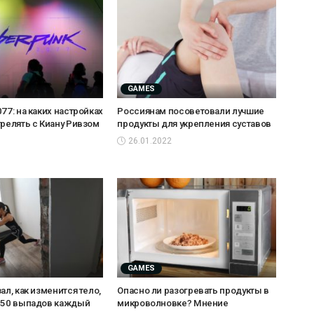
GAMES
77: на каких настройках
Россиянам посоветовали лучшие
трелять с Киану Ривзом
продукты для укрепления суставов
26.01.2022
GAMES
ал, как изменится тело,
Опасно ли разогревать продукты в
 50 выпадов каждый
микроволновке? Мнение