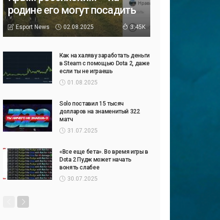
родине его могут посадить
02.08.2025
Esport News
3.45K
Как на халяву заработать деньги
в Steam с помощью Dota 2, даже
если ты не играешь
01.08.2025
Solo поставил 15 тысяч
долларов на знаменитый 322
матч
31.07.2025
«Все еще бета». Во время игры в
Dota 2 Пудж может начать
вонять слабее
30.07.2025