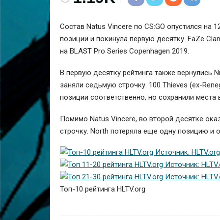
Состав
Natus Vincere
по CS:GO опустился на 12
позиции и покинула первую десятку.
FaZe Cla
на BLAST Pro Series Copenhagen 2019.
В первую десятку рейтинга также вернулись
N
заняли седьмую строчку.
100 Thieves
(ex-Rene
позиции соответственно, но сохранили места в
Помимо Natus Vincere, во второй десятке ок
строчку.
North
потеряла еще одну позицию и о
Топ-10 рейтинга HLTV.org