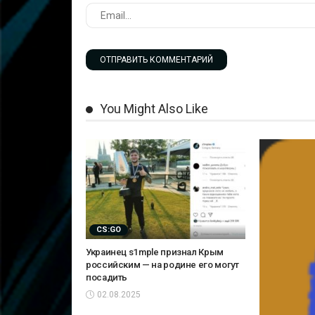
You Might Also Like
CS:GO
Украинец s1mple признал Крым
российским — на родине его могут
посадить
02.08.2025