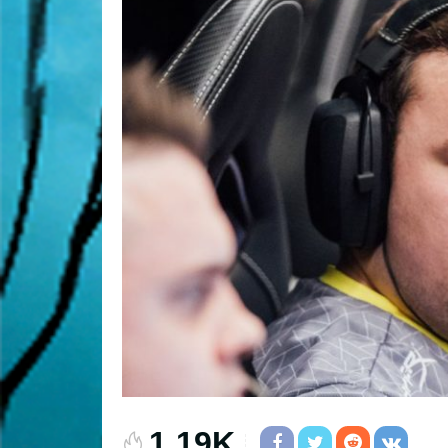
1.19K