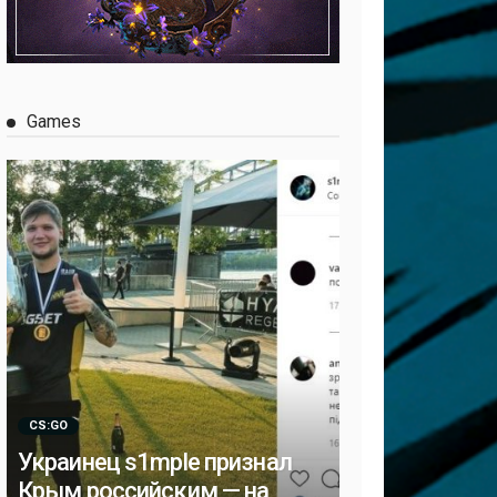
Games
CS:GO
Украинец s1mple признал
Крым российским — на