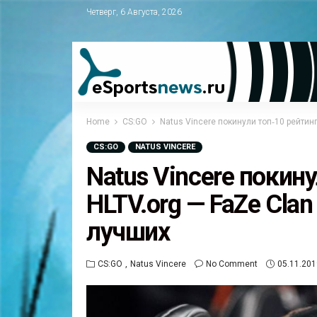
Четверг, 6 Августа, 2026
Home
CS:GO
Natus Vincere покинули топ‑10 рейтин
CS:GO
NATUS VINCERE
Natus Vincere покин
HLTV.org — FaZe Clan
лучших
CS:GO
Natus Vincere
No Comment
05.11.201