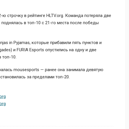
-ю строчку в рейтинге HLTV.org. Команда потеряла две
n
поднялась в топ-10 с 21-го места после победы
injas in Pyjamas
, которые прибавили пять пунктов и
gades) и
FURIA Esports
опустились на одну и две
 топ-10.
азалась
mousesports
— ранее она занимала девятую
становилась за пределами топ-20.