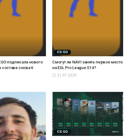
CS:GO
CS:GO подписала нового
Смогут ли NAVI занять первое место
в составе снова 6
на ESL Pro League S14?
21.07.2025
CS:GO