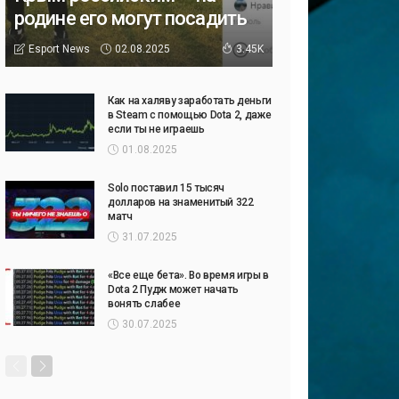
родине его могут посадить
02.08.2025
Esport News
3.45K
Как на халяву заработать деньги
в Steam с помощью Dota 2, даже
если ты не играешь
01.08.2025
Solo поставил 15 тысяч
долларов на знаменитый 322
матч
31.07.2025
«Все еще бета». Во время игры в
Dota 2 Пудж может начать
вонять слабее
30.07.2025