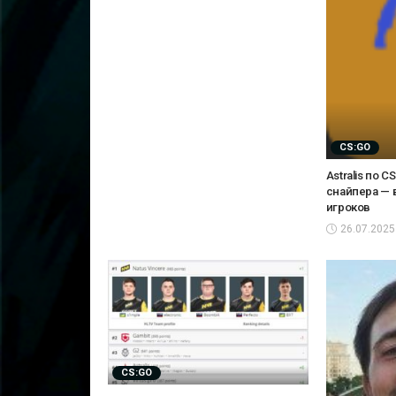
CS:GO
Astralis по 
снайпера — 
игроков
26.07.2025
CS:GO