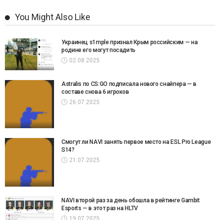
You Might Also Like
Украинец s1mple признал Крым российским — на
родине его могут посадить
02.08.2025
Astralis по CS:GO подписала нового снайпера — в
составе снова 6 игроков
26.07.2025
Смогут ли NAVI занять первое место на ESL Pro League
S14?
21.07.2025
NAVI второй раз за день обошла в рейтинге Gambit
Esports — в этот раз на HLTV
19.07.2025