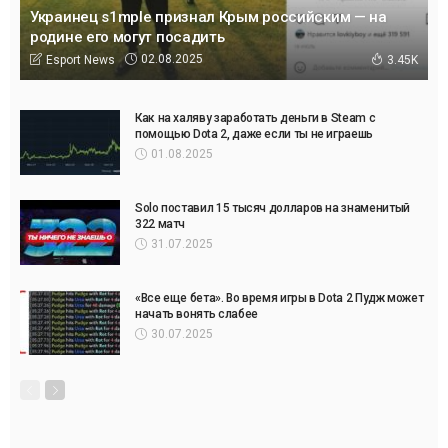
Украинец s1mple признал Крым российским — на
родине его могут посадить
02.08.2025
Esport News
3.45K
Как на халяву заработать деньги в Steam с
помощью Dota 2, даже если ты не играешь
01.08.2025
Solo поставил 15 тысяч долларов на знаменитый
322 матч
31.07.2025
«Все еще бета». Во время игры в Dota 2 Пудж может
начать вонять слабее
30.07.2025