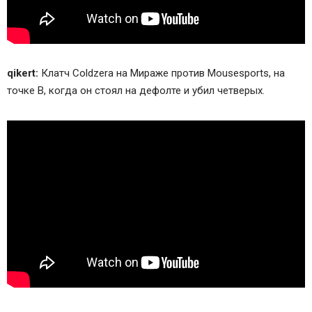
qikert:
Клатч Coldzera на Мираже против Mousesports, на
точке B, когда он стоял на дефолте и убил четверых.