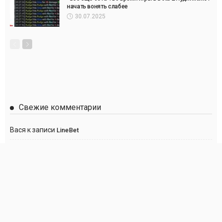
начать вонять слабее
30.07.2025
Свежие комментарии
Вася
к записи
LineBet
Сергей
к записи
Париматч
Anton
к записи
Париматч
Анна
к записи
Париматч
Георгий
к записи
Париматч