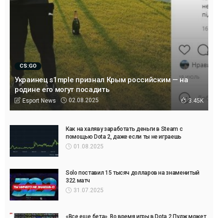
CS:GO
Украинец s1mple признал Крым российским — на
родине его могут посадить
02.08.2025
Esport News
3.45K
Как на халяву заработать деньги в Steam с
помощью Dota 2, даже если ты не играешь
01.08.2025
Solo поставил 15 тысяч долларов на знаменитый
322 матч
31.07.2025
«Все еще бета». Во время игры в Dota 2 Пудж может