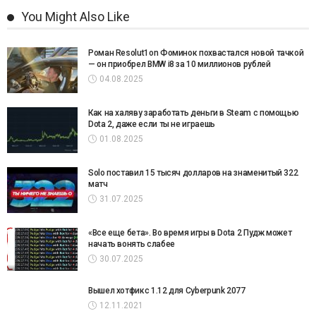
You Might Also Like
Роман Resolut1on Фоминок похвастался новой тачкой
— он приобрел BMW i8 за 10 миллионов рублей
04.08.2025
Как на халяву заработать деньги в Steam с помощью
Dota 2, даже если ты не играешь
01.08.2025
Solo поставил 15 тысяч долларов на знаменитый 322
матч
31.07.2025
«Все еще бета». Во время игры в Dota 2 Пудж может
начать вонять слабее
30.07.2025
Вышел хотфикс 1.12 для Cyberpunk 2077
12.11.2021