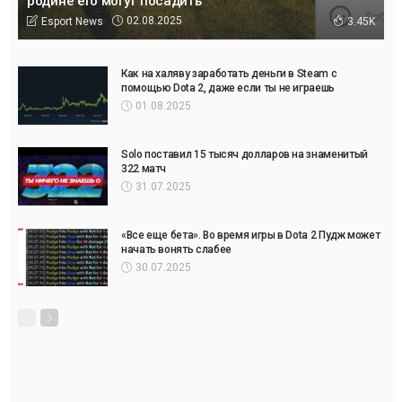
родине его могут посадить
02.08.2025
Esport News
3.45K
Как на халяву заработать деньги в Steam с
помощью Dota 2, даже если ты не играешь
01.08.2025
Solo поставил 15 тысяч долларов на знаменитый
322 матч
31.07.2025
«Все еще бета». Во время игры в Dota 2 Пудж может
начать вонять слабее
30.07.2025