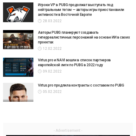
Игроки VP в PUBG продолжат выступать под
нейтральным тегом — авторы игры приостановили
активности в Восточной Европе
28.03.2022
Авторы PUBG планируют создавать
гиперреалистичных персонажей на основе ИИ в своих
проектах
12.02.2022
Virtus.pro и NAVI вошли в список партнеров
европейской лиги по PUBG в 2022 году
09.02.2022
Virtus.pro продлила контракты с составом по PUBG
05.02.2022
- Advertisement -