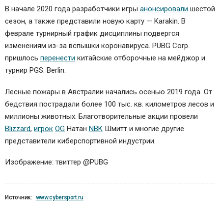
В начале 2020 года разработчики игры
анонсировали
шестой
сезон, а также представили новую карту — Karakin. В
феврале турнирный график дисциплины подвергся
изменениям из-за вспышки коронавируса. PUBG Corp.
пришлось
перенести
китайские отборочные на мейджор и
турнир PGS: Berlin.
Лесные пожары в Австралии начались осенью 2019 года. От
бедствия пострадали более 100 тыс. кв. километров лесов и
миллионы животных. Благотворительные акции провели
Blizzard
,
игрок
OG
Натан
NBK
Шмитт и многие другие
представители киберспортивной индустрии.
Изображение: твиттер @PUBG
Источник:
www.cybersport.ru