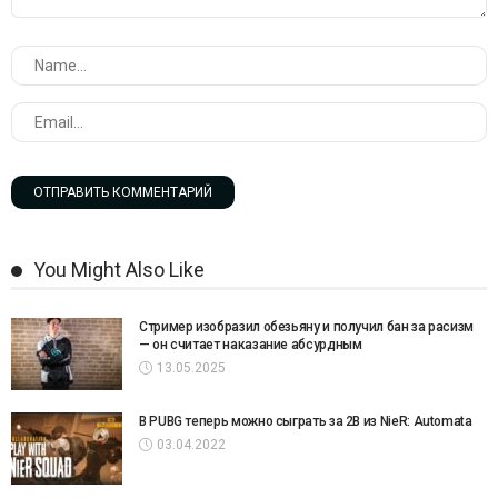
You Might Also Like
Стример изобразил обезьяну и получил бан за расизм
— он считает наказание абсурдным
13.05.2025
В PUBG теперь можно сыграть за 2B из NieR: Automata
03.04.2022