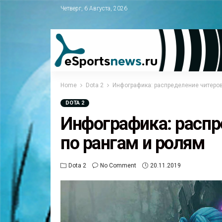
Четверг, 6 Августа, 2026
Home
Dota 2
Инфографика: распределение читеров
DOTA 2
Инфографика: распр
по рангам и ролям
Dota 2
No Comment
20.11.2019