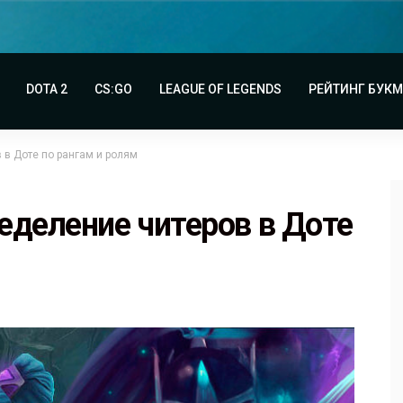
DOTA 2
CS:GO
LEAGUE OF LEGENDS
РЕЙТИНГ БУК
 в Доте по рангам и ролям
еделение читеров в Доте