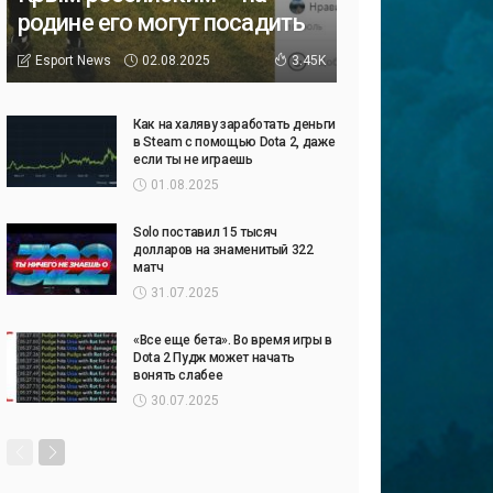
родине его могут посадить
02.08.2025
Esport News
3.45K
Как на халяву заработать деньги
в Steam с помощью Dota 2, даже
если ты не играешь
01.08.2025
Solo поставил 15 тысяч
долларов на знаменитый 322
матч
31.07.2025
«Все еще бета». Во время игры в
Dota 2 Пудж может начать
вонять слабее
30.07.2025