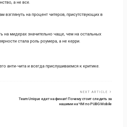
ство, а не все.
м взглянуть на процент читеров, присутствующих в
ь на мидерах значительно чаще, чем на остальных
ярности стала роль роумера, а не керри.
о анти-чита и всегда прислушиваемся к критике.
NEXT ARTICLE
Team Unique едет на финал! Почему стоит следить за
нашими на ЧМ по PUBG Mobile