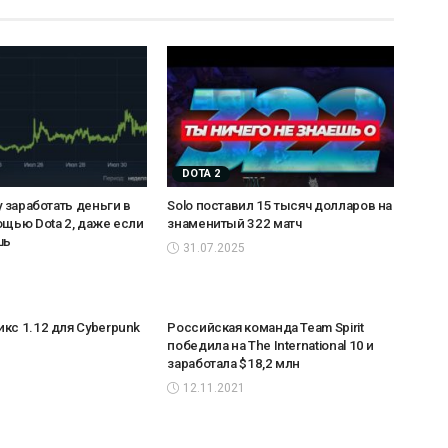
DOTA 2
у заработать деньги в
Solo поставил 15 тысяч долларов на
ощью Dota 2, даже если
знаменитый 322 матч
шь
31.07.2025
кс 1.12 для Cyberpunk
Российская команда Team Spirit
победила на The International 10 и
заработала $18,2 млн
12.11.2021