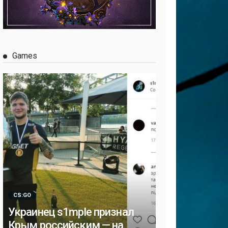
Games
CS:GO
Украинец s1mple признал
Крым российским — на