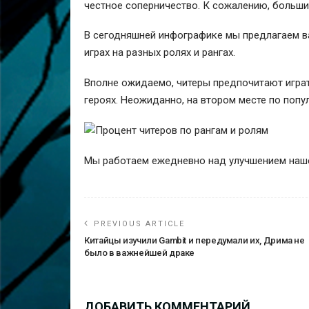
честное соперничество. К сожалению, большин
В сегодняшней инфографике мы предлагаем ва
играх на разных ролях и рангах.
Вполне ожидаемо, читеры предпочитают играт
героях. Неожиданно, на втором месте по попул
Мы работаем ежедневно над улучшением нашег
PREVIOUS ARTICLE
Китайцы изучили Gambit и передумали их, Дрима не
было в важнейшей драке
ДОБАВИТЬ КОММЕНТАРИЙ