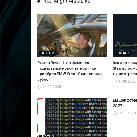
You Might Also Like
DOTA 2
DOTA 2
Роман Resolut1on Фоминок
Как на халяв
похвастался новой тачкой — он
Steam с пом
приобрел BMW i8 за 10 миллионов
ты не играе
рублей
01.08.2025
04.08.2025
Вышел хотфи
2077
12.11.2021
DOTA 2