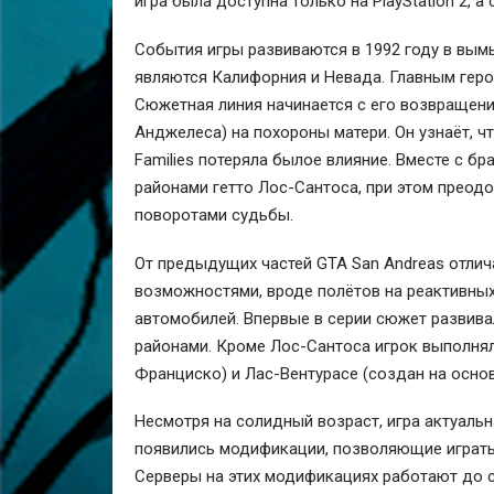
игра была доступна только на PlayStation 2, а
События игры развиваются в 1992 году в вы
являются Калифорния и Невада. Главным гер
Сюжетная линия начинается с его возвращени
Анджелеса) на похороны матери. Он узнаёт, чт
Families потеряла былое влияние. Вместе с 
районами гетто Лос-Сантоса, при этом преод
поворотами судьбы.
От предыдущих частей GTA San Andreas отлич
возможностями, вроде полётов на реактивны
автомобилей. Впервые в серии сюжет развива
районами. Кроме Лос-Сантоса игрок выполнял
Франциско) и Лас-Вентурасе (создан на основ
Несмотря на солидный возраст, игра актуальн
появились модификации, позволяющие играть 
Серверы на этих модификациях работают до си