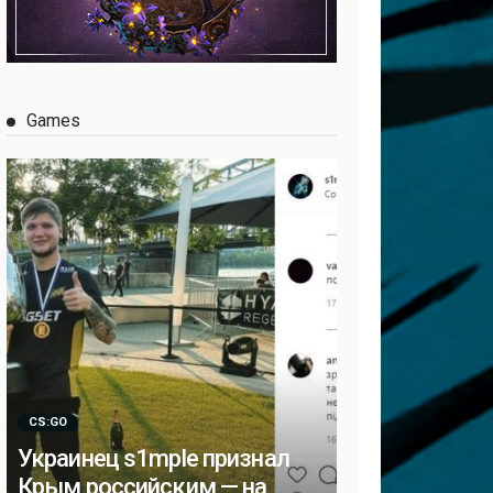
Games
CS:GO
Украинец s1mple признал
Крым российским — на