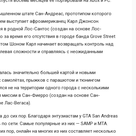
 спустя восемь месяцев её портировали на Xbox и PC.
мышленном штате Сан-Андреас, прототипом которого
оем выступает афроамериканец Карл Джонсон.
я в родной Лос-Сантос (создан на основе Лос-
о за время его отсутствия в городе банда Grove Street
братом Шоном Карл начинает возвращать контроль над
олевая сложности и справляясь с неожиданными
алась значительно большей картой и новыми
х самолётах, прыжков с парашютом и тюнингом
лся не на территории одного города с несколькими
 миссии в Сан-Фиерро (создан на основе Сан-
е Лас-Вегаса).
а до сих пор. Благодаря энтузиастам у GTA San Andreas
по сети. Самые популярные из них — SAMP и MTA.
х пор, онлайн на многих из них составляет несколько