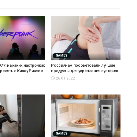
GAMES
77: на каких настройках
Россиянам посоветовали лучшие
трелять с Киану Ривзом
продукты для укрепления суставов
26.01.2022
GAMES