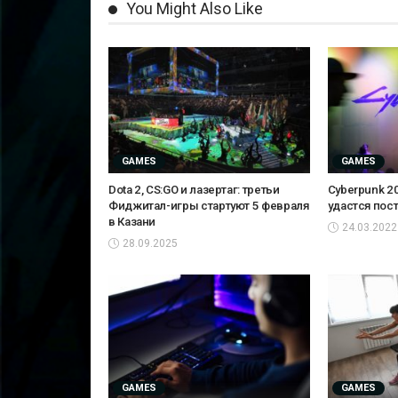
You Might Also Like
GAMES
GAMES
Dota 2, CS:GO и лазертаг: третьи
Cyberpunk 20
Фиджитал-игры стартуют 5 февраля
удастся пос
в Казани
24.03.2022
28.09.2025
GAMES
GAMES