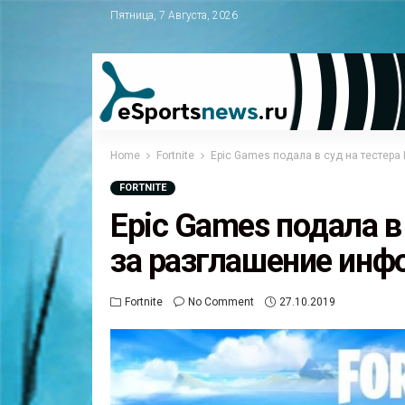
Пятница, 7 Августа, 2026
Home
Fortnite
Epic Games подала в суд на тестера 
FORTNITE
Epic Games подала в 
за разглашение инф
Fortnite
No Comment
27.10.2019