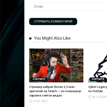
You Might Also Like
FORTNITE
FORTNITE
Стример набрал более 2,3 млн
Cyber Legac
зрителей на Twitch — он показывал
по Fortnite
заранее снятое видео
30.12.2020
12.01.2021