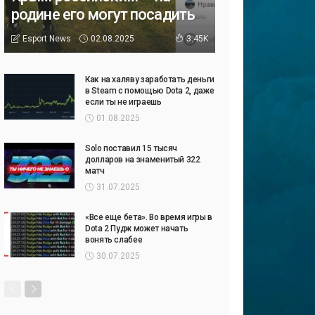
родине его могут посадить
02.08.2025
Esport News
3.45K
Как на халяву заработать деньги
в Steam с помощью Dota 2, даже
если ты не играешь
01.08.2025
Solo поставил 15 тысяч
долларов на знаменитый 322
матч
31.07.2025
«Все еще бета». Во время игры в
Dota 2 Пудж может начать
вонять слабее
30.07.2025