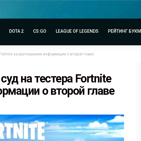
DOTA 2
CS:GO
LEAGUE OF LEGENDS
РЕЙТИНГ БУК
Fortnite за разглашение информации о второй главе
суд на тестера Fortnite
ормации о второй главе