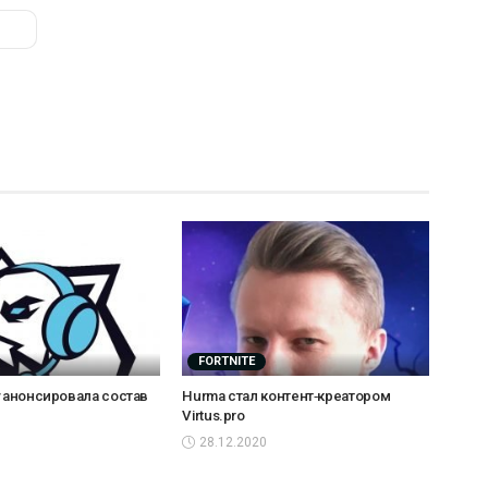
FORTNITE
y анонсировала состав
Hurma стал контент‑креатором
Virtus.pro
28.12.2020