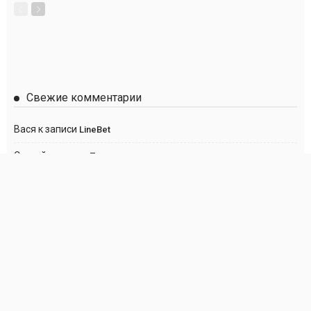
Свежие комментарии
Вася
к записи
LineBet
Сергей
к записи
Париматч
Anton
к записи
Париматч
Анна
к записи
Париматч
Георгий
к записи
Париматч
О нас
Политика DMCA
Правообладателям
Контакты