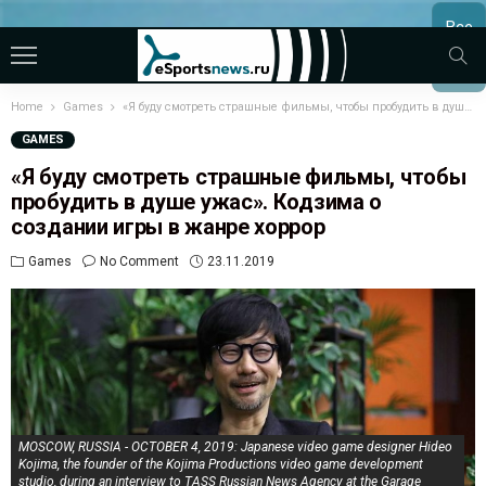
Все
МАТЧ
Home
Games
«Я буду смотреть страшные фильмы, чтобы пробудить в душе ужас». Кодзима о создании игры в жанре хоррор
GAMES
«Я буду смотреть страшные фильмы, чтобы
пробудить в душе ужас». Кодзима о
создании игры в жанре хоррор
Games
No Comment
23.11.2019
MOSCOW, RUSSIA - OCTOBER 4, 2019: Japanese video game designer Hideo
Kojima, the founder of the Kojima Productions video game development
studio, during an interview to TASS Russian News Agency at the Garage