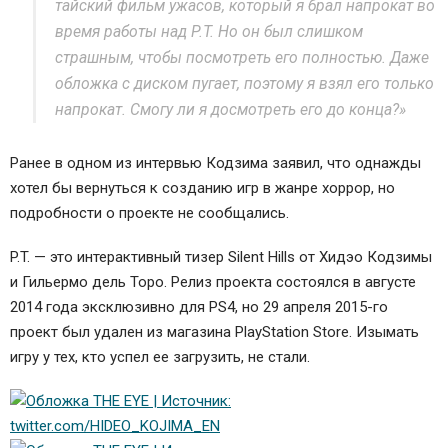
тайский фильм ужасов, который я брал напрокат во
время работы над P.T. Но он был слишком
страшным, чтобы посмотреть его полностью. Даже
обложка с диском пугает, поэтому я взял его только
напрокат. Смогу ли я досмотреть его до конца?»
Ранее в одном из интервью Кодзима заявил, что однажды
хотел бы вернуться к созданию игр в жанре хоррор, но
подробности о проекте не сообщались.
P.T. — это интерактивный тизер Silent Hills от Хидэо Кодзимы
и Гильермо дель Торо. Релиз проекта состоялся в августе
2014 года эксклюзивно для PS4, но 29 апреля 2015-го
проект был удален из магазина PlayStation Store. Изымать
игру у тех, кто успел ее загрузить, не стали.