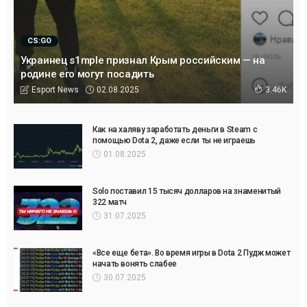
CS:GO
Украинец s1mple признал Крым российским — на
родине его могут посадить
02.08.2025
Esport News
3.46K
Как на халяву заработать деньги в Steam с
помощью Dota 2, даже если ты не играешь
01.08.2025
Solo поставил 15 тысяч долларов на знаменитый
322 матч
31.07.2025
«Все еще бета». Во время игры в Dota 2 Пудж может
начать вонять слабее
30.07.2025