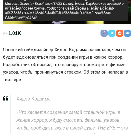
Museum. Stanislav Krasilnikov/TASS Ðîññèÿ. Ìîñêâà. Ðàçðàáîò÷èê âèäåîèãð è
îñíîâàòåëü ñòóäèè Kojima Productions Õèäåî Êîäçèìà âî âðåìÿ èíòåðâüþ
àãåíòñòâó ÒÀÑÑ â ìóçåå ñîâðåìåííîãî èñêóññòâà "Ãàðàæ". Ñòàíèñëàâ
Êðàñèëüíèêîâ/ÒÀÑÑ
1.01K
Японский геймдизайнер Хидэо Кодзима рассказал, чем он
будет вдохновляться при создании игры в жанре хоррор.
Разработчик объяснил, что планирует посмотреть фильмы
ужасов, чтобы проникнуться страхом. Об этом он написал в
твиттере.
Хидэо Кодзима:
«Что касается создания самой страшной игры в
жанре хоррор, я буду смотреть фильмы ужасов,
чтобы пробудить ужас в своей душе. THE EYE — это