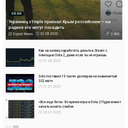
CS:GO
Украинец s1mple признал Крым российским — на
родине его могут посадить
02.08.2025
Esport News
3.45K
Как на халяву заработать деньги в Steam с
помощью Dota 2, даже если ты не играешь
01.08.2025
Solo поставил 15 тысяч долларов на знаменитый
322 матч
31.07.2025
«Все еще бета». Во время игры в Dota 2 Пудж может
начать вонять слабее
30.07.2025