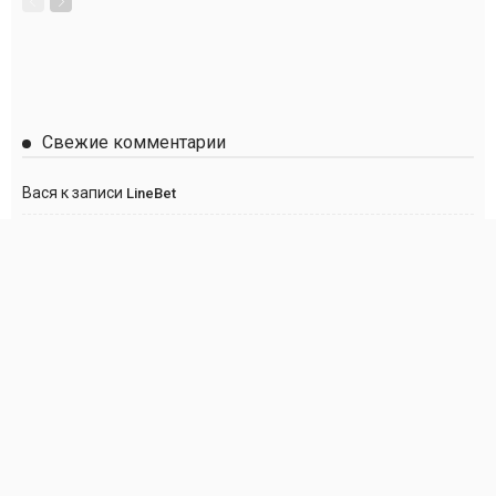
Свежие комментарии
Вася
к записи
LineBet
Сергей
к записи
Париматч
Anton
к записи
Париматч
Анна
к записи
Париматч
Георгий
к записи
Париматч
О нас
Политика DMCA
Правообладателям
Контакты