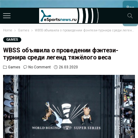
Все
МАТЧ
Home
Games
WBSS объявила о проведении фэнтези-турнира среди легенд тяжёлого веса
GAMES
WBSS объявила о проведении фэнтези-
турнира среди легенд тяжёлого веса
Games
No Comment
26.03.2020