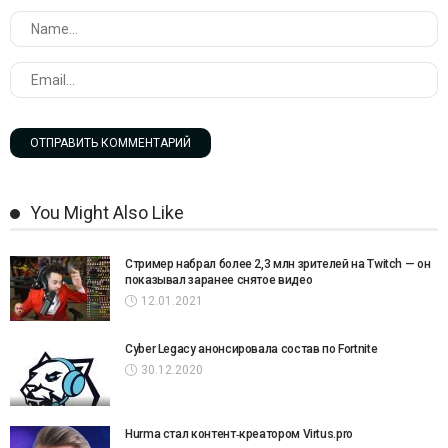
You Might Also Like
Стример набрал более 2,3 млн зрителей на Twitch — он
показывал заранее снятое видео
12.01.2021
Cyber Legacy анонсировала состав по Fortnite
30.12.2020
Hurma стал контент‑креатором Virtus.pro