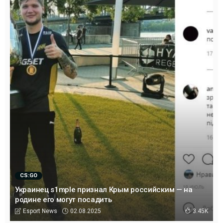
CS:GO
Украинец s1mple признал Крым российским — на
родине его могут посадить
02.08.2025
Esport News
3.45K