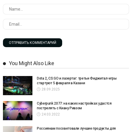
You Might Also Like
Dota 2, CS:GO и лазертаг: третьи Фиджитал-игры
стартуют 5 февраля в Казани
28.09.2025
Cyberpunk 2077: на каких настройках удастся
пострелять с Киану Ривзом
24.03.2022
Россиянам посоветовали лучшие продукты для