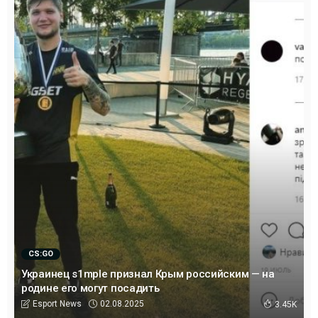
CS:GO
Украинец s1mple признал Крым российским — на
родине его могут посадить
02.08.2025
Esport News
3.45K