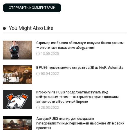
You Might Also Like
Стример изобразил обезьяну и получил бан за расизм
— он считает наказание абсурдным
13.05.2025
В PUBG теперь можно сыграть за 2B из NieR: Automata
03.04.2022
Игроки VP в PUBG продолжат выступать под
нейтральным тегом — авторы игры приостановили
активности в Восточной Европе
28.03.2022
Авторы PUBG планируют создавать
гиперреалистичных персонажей на основе ИИ в своих
проектах