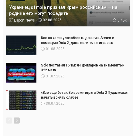
Украинец s1mple признал Крым российским — на
родине его могут посадить
02.08.2025
Esport News
3.45K
Как на халяву заработать деньги в Steam с
помощью Dota 2, даже если ты не играешь
01.08.2025
Solo поставил 15 тысяч долларов на знаменитый
322 матч
31.07.2025
«Все еще бета». Во время игры в Dota 2 Пудж может
начать вонять слабее
30.07.2025