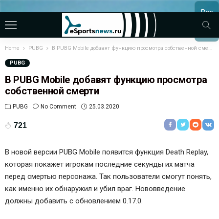
Все
МАТЧ
Home
PUBG
В PUBG Mobile добавят функцию просмотра собственной смерти
PUBG
В PUBG Mobile добавят функцию просмотра
собственной смерти
PUBG
No Comment
25.03.2020
721
В новой версии PUBG Mobile появится функция Death Replay,
которая покажет игрокам последние секунды их матча
перед смертью персонажа. Так пользователи смогут понять,
как именно их обнаружил и убил враг. Нововведение
должны добавить с обновлением 0.17.0.