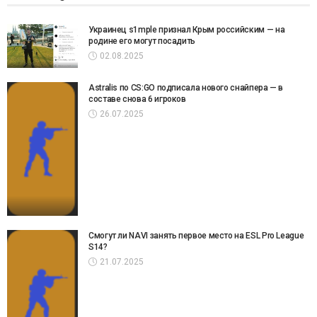
Украинец s1mple признал Крым российским — на
родине его могут посадить
02.08.2025
Astralis по CS:GO подписала нового снайпера — в
составе снова 6 игроков
26.07.2025
Смогут ли NAVI занять первое место на ESL Pro League
S14?
21.07.2025