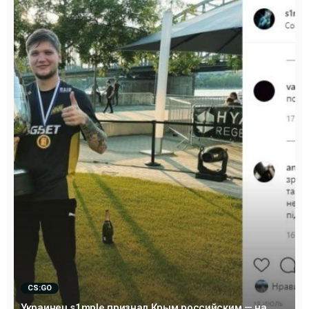
CS:GO
Украинец s1mple признал Крым российским — на