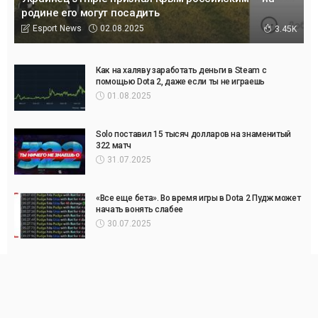
родине его могут посадить
02.08.2025
Esport News
3.45K
Как на халяву заработать деньги в Steam с
помощью Dota 2, даже если ты не играешь
01.08.2025
Solo поставил 15 тысяч долларов на знаменитый
322 матч
31.07.2025
«Все еще бета». Во время игры в Dota 2 Пудж может
начать вонять слабее
30.07.2025