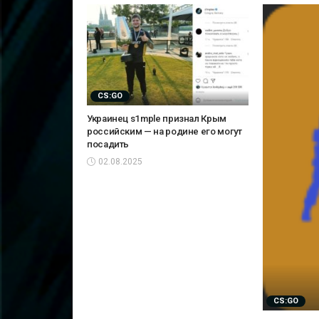
CS:GO
Украинец s1mple признал Крым
российским — на родине его могут
посадить
02.08.2025
CS:GO