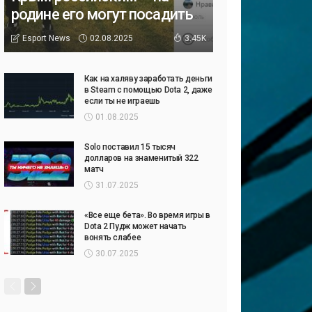
родине его могут посадить
02.08.2025
Esport News
3.45K
Как на халяву заработать деньги
в Steam с помощью Dota 2, даже
если ты не играешь
01.08.2025
Solo поставил 15 тысяч
долларов на знаменитый 322
матч
31.07.2025
«Все еще бета». Во время игры в
Dota 2 Пудж может начать
вонять слабее
30.07.2025