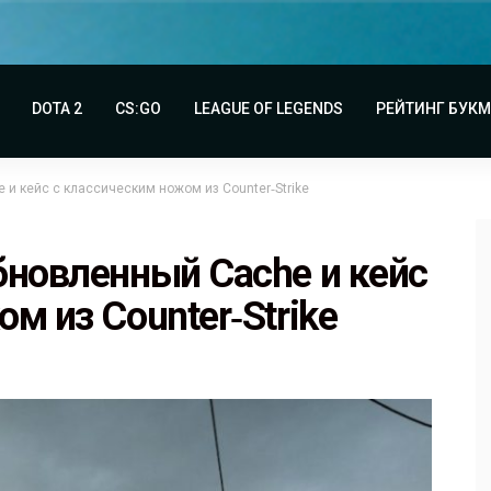
DOTA 2
CS:GO
LEAGUE OF LEGENDS
РЕЙТИНГ БУК
и кейс с классическим ножом из Counter‑Strike
бновленный Cache и кейс
м из Counter‑Strike