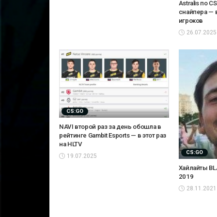
Astralis по 
снайпера — 
игроков
26.07.2025
CS:GO
NAVI второй раз за день обошла в
рейтинге Gambit Esports — в этот раз
на HLTV
CS:GO
19.07.2025
Хайлайты BLA
2019
28.11.2021