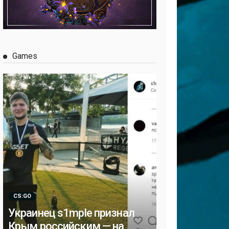
Games
CS:GO
Украинец s1mple признал
Крым российским — на