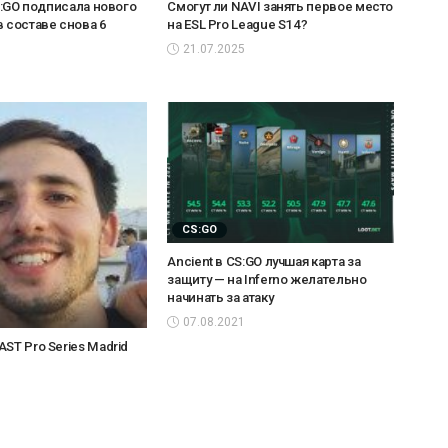
CS:GO подписала нового
Смогут ли NAVI занять первое место
в составе снова 6
на ESL Pro League S14?
21.07.2025
CS:GO
Ancient в CS:GO лучшая карта за
защиту — на Inferno желательно
начинать за атаку
07.08.2021
ST Pro Series Madrid