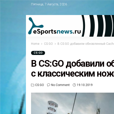
Пятница, 7 Августа, 2026
Home
CS:GO
В CS:GO добавили обновленный Cache 
CS:GO
В CS:GO добавили о
с классическим ножо
CS:GO
No Comment
19.10.2019