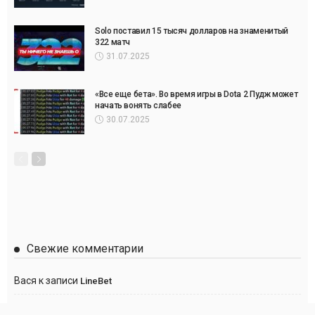
Solo поставил 15 тысяч долларов на знаменитый
322 матч
31.07.2025
«Все еще бета». Во время игры в Dota 2 Пудж может
начать вонять слабее
30.07.2025
Свежие комментарии
Вася
к записи
LineBet
Сергей
к записи
Париматч