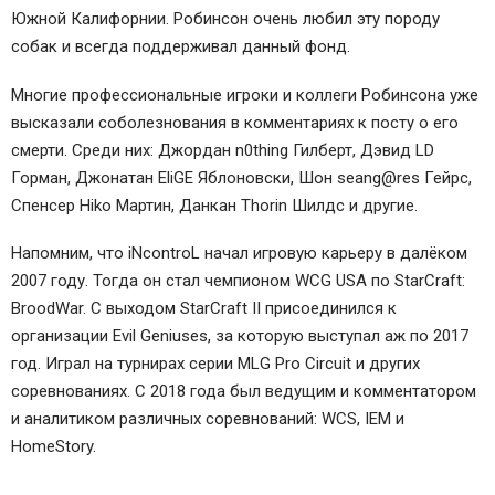
Южной Калифорнии. Робинсон очень любил эту породу
собак и всегда поддерживал данный фонд.
Многие профессиональные игроки и коллеги Робинсона уже
высказали соболезнования в комментариях к посту о его
смерти. Среди них:
Джордан n0thing Гилберт
,
Дэвид LD
Горман
,
Джонатан EliGE Яблоновски
,
Шон seang@res Гейрс
,
Спенсер Hiko Мартин
,
Данкан Thorin Шилдс
и другие.
Напомним, что iNcontroL начал игровую карьеру в далёком
2007 году. Тогда он стал чемпионом WCG USA по StarCraft:
BroodWar. С выходом StarСraft II присоединился к
организации Evil Geniuses, за которую выступал аж по 2017
год. Играл на турнирах серии MLG Pro Circuit и других
соревнованиях. С 2018 года был ведущим и комментатором
и аналитиком различных соревнований: WCS, IEM и
HomeStory.