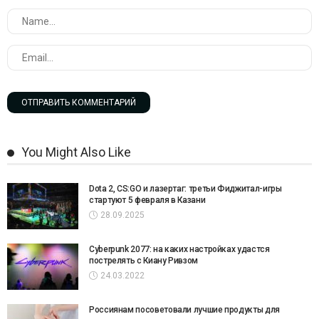
You Might Also Like
Dota 2, CS:GO и лазертаг: третьи Фиджитал-игры
стартуют 5 февраля в Казани
28.09.2025
Cyberpunk 2077: на каких настройках удастся
пострелять с Киану Ривзом
24.03.2022
Россиянам посоветовали лучшие продукты для