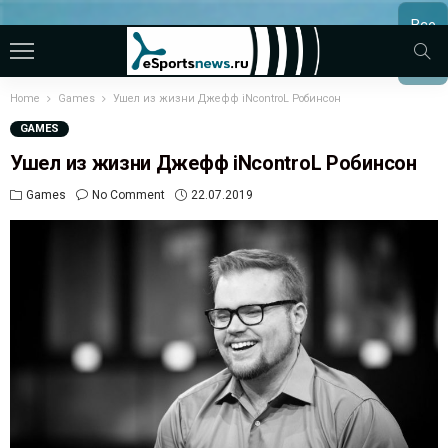
Все
МАТЧ
Home
Games
Ушел из жизни Джефф iNcontroL Робинсон
GAMES
Ушел из жизни Джефф iNcontroL Робинсон
Games
No Comment
22.07.2019