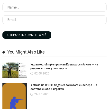
You Might Also Like
Украинец s1mple признал Крым российским — на
родине его могут посадить
02.08.2025
Astralis по CS:GO подписала нового снайпера — в
составе снова 6 игроков
26.07.2025