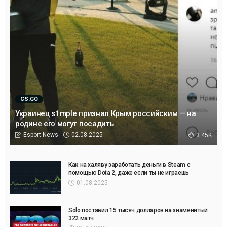
CS:GO
Украинец s1mple признал Крым российским — на
родине его могут посадить
02.08.2025
Esport News
3.45K
Как на халяву заработать деньги в Steam с
помощью Dota 2, даже если ты не играешь
01.08.2025
Solo поставил 15 тысяч долларов на знаменитый
322 матч