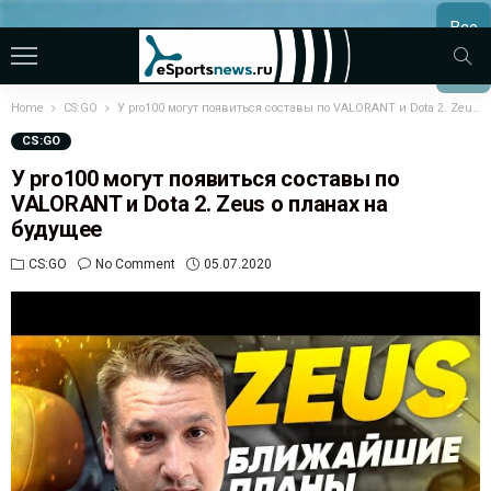
Все
МАТЧ
Home
CS:GO
У pro100 могут появиться составы по VALORANT и Dota 2. Zeus о планах на будущее
CS:GO
У pro100 могут появиться составы по
VALORANT и Dota 2. Zeus о планах на
будущее
CS:GO
No Comment
05.07.2020