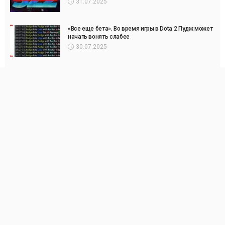
31.07.2025
«Все еще бета». Во время игры в Dota 2 Пудж может
начать вонять слабее
30.07.2025
Свежие комментарии
Вася
к записи
LineBet
Сергей
к записи
Париматч
Anton
к записи
Париматч
Анна
к записи
Париматч