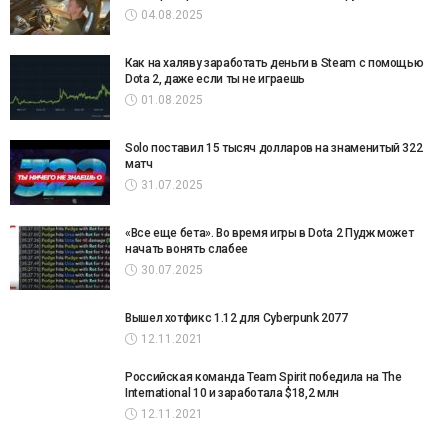
04.08.2025
Как на халяву заработать деньги в Steam с помощью
Dota 2, даже если ты не играешь
01.08.2025
Solo поставил 15 тысяч долларов на знаменитый 322
матч
31.07.2025
«Все еще бета». Во время игры в Dota 2 Пудж может
начать вонять слабее
30.07.2025
Вышел хотфикс 1.12 для Cyberpunk 2077
12.11.2021
Российская команда Team Spirit победила на The
International 10 и заработала $18,2 млн
12.11.2021