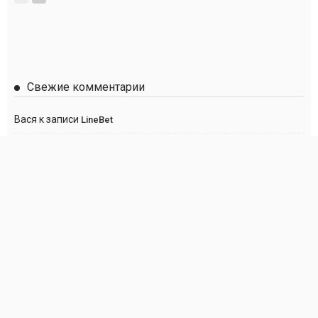
Свежие комментарии
Вася
к записи
LineBet
Сергей
к записи
Париматч
Anton
к записи
Париматч
Анна
к записи
Париматч
Георгий
к записи
Париматч
О нас
Политика DMCA
Правообладателям
Контакты