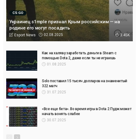
CS:GO
Украинец s1mple признал Крым российским — на
родине его могут посадить
02.08.2025
Esport News
3.45K
Как на халяву заработать деньги в Steam с
помощью Dota 2, даже если ты не играешь
01.08.2025
Solo поставил 15 тысяч долларов на знаменитый
322 матч
31.07.2025
«Все еще бета». Во время игры в Dota 2 Пудж может
начать вонять слабее
30.07.2025