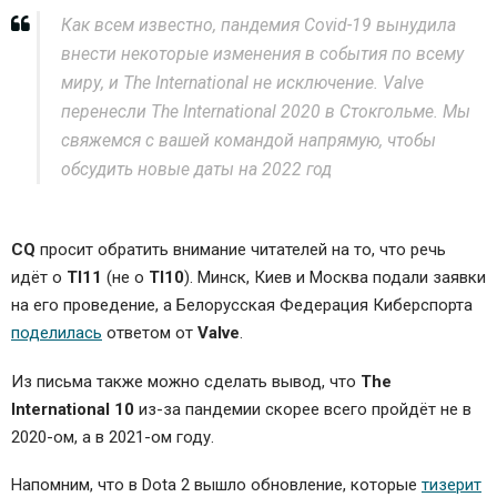
Как всем известно, пандемия Covid-19 вынудила
внести некоторые изменения в события по всему
миру, и The International не исключение. Valve
перенесли The International 2020 в Стокгольме. Мы
свяжемся с вашей командой напрямую, чтобы
обсудить новые даты на 2022 год
CQ
просит обратить внимание читателей на то, что речь
идёт о
TI11
(не о
TI10
). Минск, Киев и Москва подали заявки
на его проведение, а Белорусская Федерация Киберспорта
поделилась
ответом от
Valve
.
Из письма также можно сделать вывод, что
The
International 10
из-за пандемии скорее всего пройдёт не в
2020-ом, а в 2021-ом году.
Напомним, что в Dota 2 вышло обновление, которые
тизерит