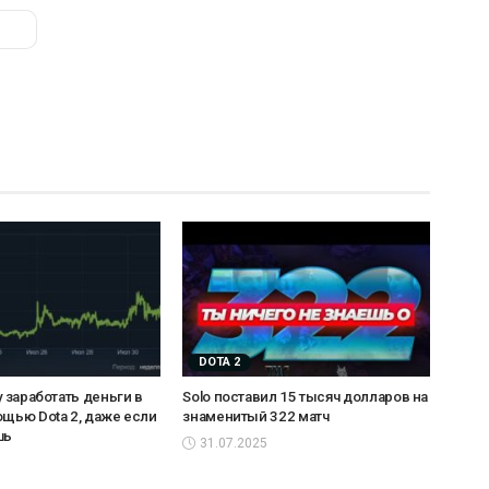
DOTA 2
у заработать деньги в
Solo поставил 15 тысяч долларов на
ощью Dota 2, даже если
знаменитый 322 матч
шь
31.07.2025