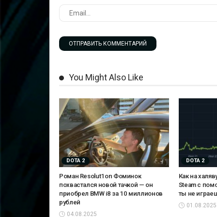
You Might Also Like
DOTA 2
DOTA 2
Роман Resolut1on Фоминок
Как на халяв
похвастался новой тачкой — он
Steam с пом
приобрел BMW i8 за 10 миллионов
ты не играе
рублей
01.08.2025
04.08.2025