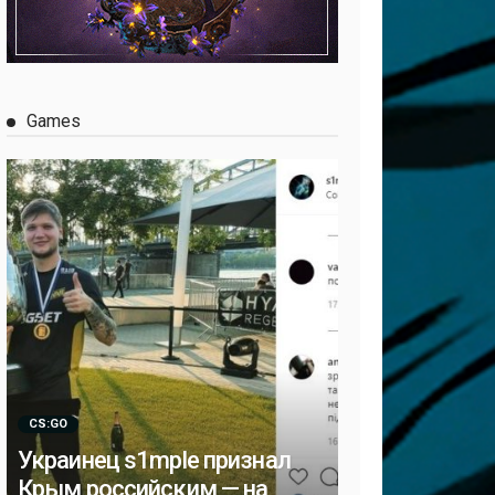
Games
CS:GO
Украинец s1mple признал
Крым российским — на