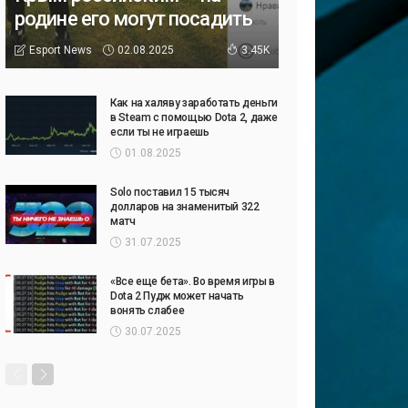
родине его могут посадить
02.08.2025
Esport News
3.45K
Как на халяву заработать деньги
в Steam с помощью Dota 2, даже
если ты не играешь
01.08.2025
Solo поставил 15 тысяч
долларов на знаменитый 322
матч
31.07.2025
«Все еще бета». Во время игры в
Dota 2 Пудж может начать
вонять слабее
30.07.2025