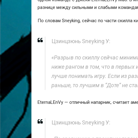
разнице между сильными и слабыми команда
По словам Sneyking, сейчас по части скилла 
Цзинцзюнь Sneyking У:
«Разрыв по скиллу сейчас миним
ниже рангом в том, что в первых
лучше понимать игру. Если из раз
раньше, то лучшим в “Доте” не ст
EternaLEnVy — отличный напарник, считает ам
Цзинцзюнь Sneyking У: