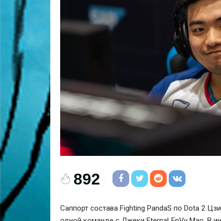
892
Саппорт состава
Fighting PandaS
по Dota 2
Цзи
одной команде с
Джеки EternaLEnVy Мао
. В 