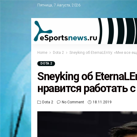
Пятница, 7 Августа, 2026
Home
Dota 2
Sneyking об EternaLEnVy: «Мне все ещ
DOTA 2
Sneyking об EternaL
нравится работать с
Dota 2
No Comment
18.11.2019