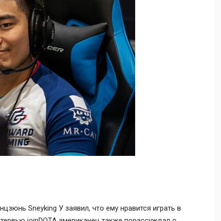
нцзюнь Sneyking У
заявил, что ему нравится играть в
интервью joinDOTA американец также порассуждал о