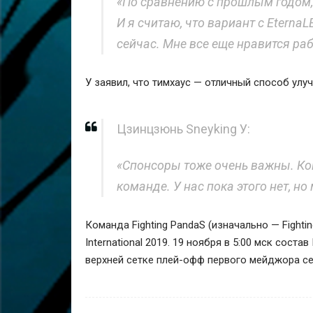
«По сравнению с прошлым годом,
И я считаю, что вариант с Eterna
сейчас. Мне все еще нравится раб
У заявил, что тимхаус — отличный способ улу
Цзинцзюнь Sneyking У:
«Спонсоры тоже очень важны. Ко
команде. У нас пока этого нет, 
Команда Fighting PandaS (изначально — Fighti
International 2019. 19 ноября в 5:00 мск состав
верхней сетке плей-офф первого мейджора се