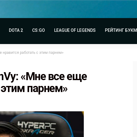
DOTA 2
CS:GO
LEAGUE OF LEGENDS
РЕЙТИНГ БУК
е нравится работать с этим парнем»
EnVy: «Мне все еще
 этим парнем»