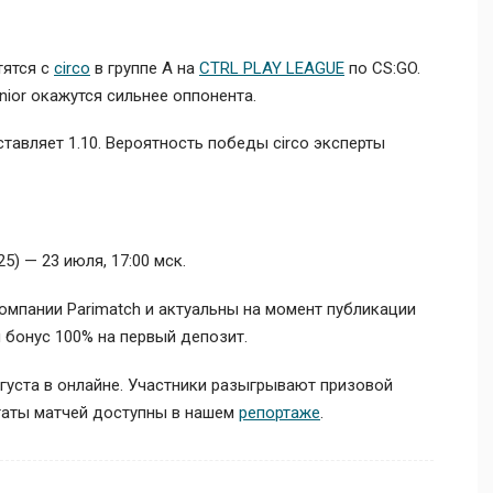
тятся с
circo
в группе A на
CTRL PLAY LEAGUE
по CS:GO.
nior окажутся сильнее оппонента.
ставляет 1.10. Вероятность победы circo эксперты
25) — 23 июля, 17:00 мск.
мпании Parimatch и актуальны на момент публикации
 бонус 100% на первый депозит.
вгуста в онлайне. Участники разыгрывают призовой
ьтаты матчей доступны в нашем
репортаже
.