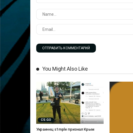
You Might Also Like
CS:GO
Украинец s1mple признал Крым