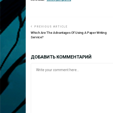
PREVIOUS ARTICLE
Which Are The Advantages Of Using A Paper Writing
Service?
ДОБАВИТЬ КОММЕНТАРИЙ