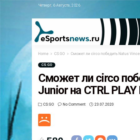
Четверг, 6 Августа, 2026
Home
CS:GO
Сможет ли circo победить Natus Vince
CS:GO
Сможет ли circo поб
Junior на CTRL PLAY
CS:GO
No Comment
23.07.2020