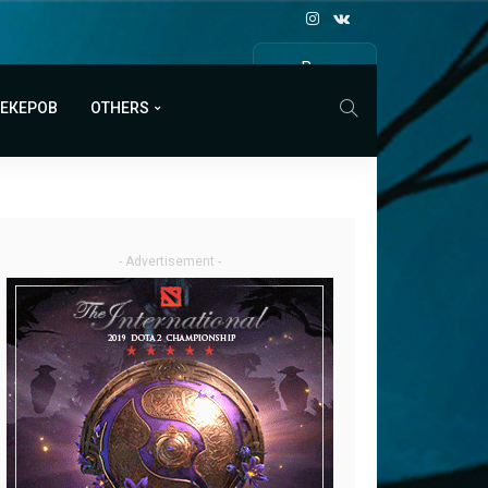
Все
МАТЧИ
МЕКЕРОВ
OTHERS
- Advertisement -