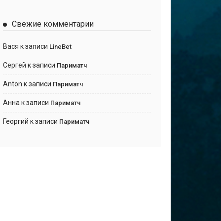
Свежие комментарии
Вася
к записи
LineBet
Сергей
к записи
Париматч
Anton
к записи
Париматч
Анна
к записи
Париматч
Георгий
к записи
Париматч