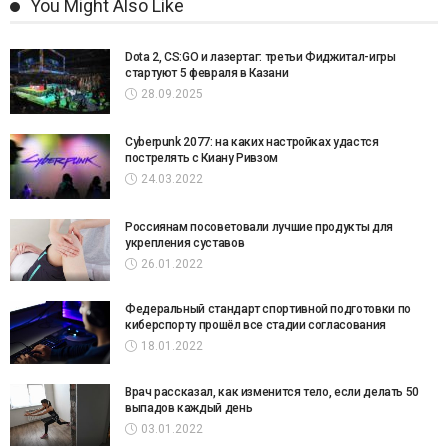
You Might Also Like
Dota 2, CS:GO и лазертаг: третьи Фиджитал-игры
стартуют 5 февраля в Казани
28.09.2025
Cyberpunk 2077: на каких настройках удастся
пострелять с Киану Ривзом
24.03.2022
Россиянам посоветовали лучшие продукты для
укрепления суставов
26.01.2022
Федеральный стандарт спортивной подготовки по
киберспорту прошёл все стадии согласования
18.01.2022
Врач рассказал, как изменится тело, если делать 50
выпадов каждый день
03.01.2022