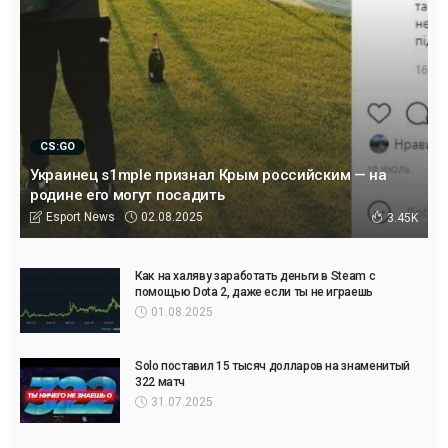
CS:GO
Украинец s1mple признал Крым российским — на
родине его могут посадить
02.08.2025
Esport News
3.45K
Как на халяву заработать деньги в Steam с
помощью Dota 2, даже если ты не играешь
01.08.2025
Solo поставил 15 тысяч долларов на знаменитый
322 матч
31.07.2025