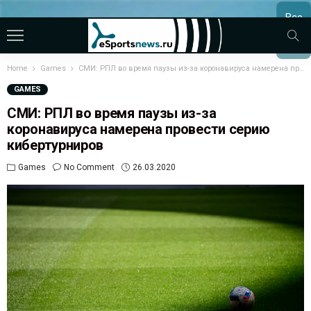
Все
МАТЧ
Home
Games
СМИ: РПЛ во время паузы из-за коронавируса намерена провести серию кибертурниров
GAMES
СМИ: РПЛ во время паузы из-за
коронавируса намерена провести серию
кибертурниров
Games
No Comment
26.03.2020