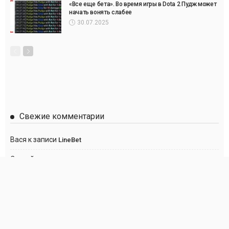
«Все еще бета». Во время игры в Dota 2 Пудж может
начать вонять слабее
30.07.2025
Свежие комментарии
Вася
к записи
LineBet
Сергей
к записи
Париматч
Anton
к записи
Париматч
Анна
к записи
Париматч
Георгий
к записи
Париматч