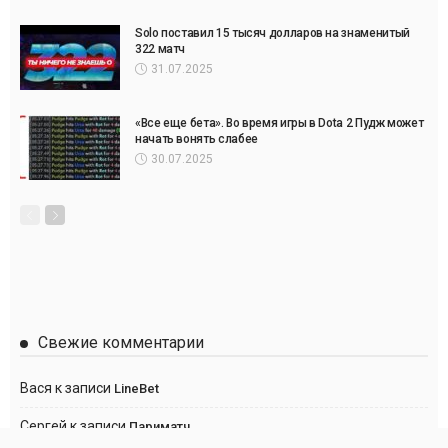
Solo поставил 15 тысяч долларов на знаменитый
322 матч
31.07.2025
«Все еще бета». Во время игры в Dota 2 Пудж может
начать вонять слабее
30.07.2025
Свежие комментарии
Вася
к записи
LineBet
Сергей
к записи
Париматч