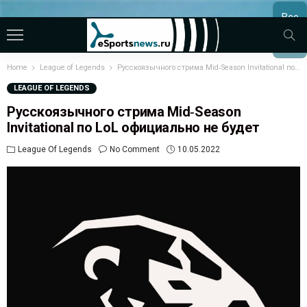
Все
МАТЧ
Home
League of Legends
Русскоязычного стрима Mid‑Season Invitational по LoL официально не будет
LEAGUE OF LEGENDS
Русскоязычного стрима Mid‑Season
Invitational по LoL официально не будет
League Of Legends
No Comment
10.05.2022