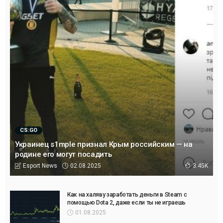
CS:GO
Украинец s1mple признал Крым российским — на
родине его могут посадить
02.08.2025
Esport News
3.45K
Как на халяву заработать деньги в Steam с
помощью Dota 2, даже если ты не играешь
01.08.2025