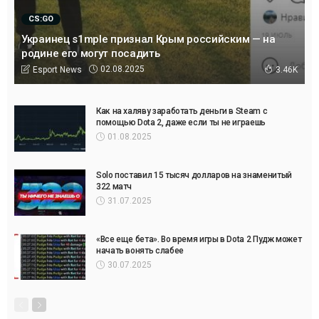
CS:GO
Украинец s1mple признал Крым российским — на
родине его могут посадить
02.08.2025
Esport News
3.46K
Как на халяву заработать деньги в Steam с
помощью Dota 2, даже если ты не играешь
01.08.2025
Solo поставил 15 тысяч долларов на знаменитый
322 матч
31.07.2025
«Все еще бета». Во время игры в Dota 2 Пудж может
начать вонять слабее
30.07.2025