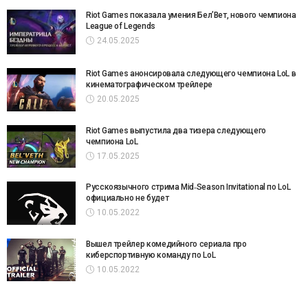
Riot Games показала умения Бел’Вет, нового чемпиона
League of Legends
24.05.2025
Riot Games анонсировала следующего чемпиона LoL в
кинематографическом трейлере
20.05.2025
Riot Games выпустила два тизера следующего
чемпиона LoL
17.05.2025
Русскоязычного стрима Mid‑Season Invitational по LoL
официально не будет
10.05.2022
Вышел трейлер комедийного сериала про
киберспортивную команду по LoL
10.05.2022