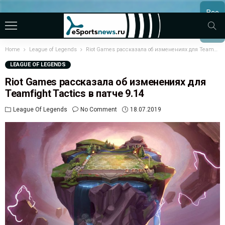
Все
МАТЧ
Home
League of Legends
Riot Games рассказала об изменениях для Teamfight Tactics в патче 9.14
LEAGUE OF LEGENDS
Riot Games рассказала об изменениях для
Teamfight Tactics в патче 9.14
League Of Legends
No Comment
18.07.2019