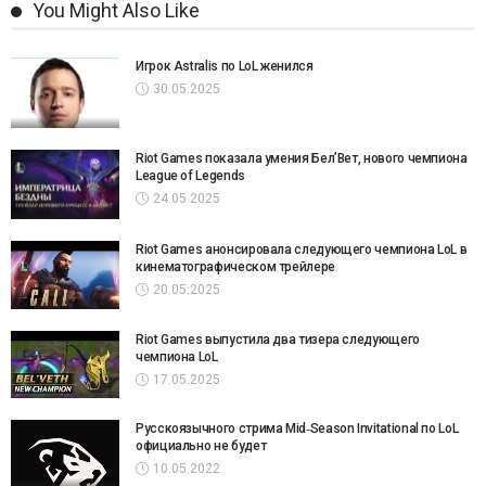
You Might Also Like
Игрок Astralis по LoL женился
30.05.2025
Riot Games показала умения Бел’Вет, нового чемпиона
League of Legends
24.05.2025
Riot Games анонсировала следующего чемпиона LoL в
кинематографическом трейлере
20.05.2025
Riot Games выпустила два тизера следующего
чемпиона LoL
17.05.2025
Русскоязычного стрима Mid‑Season Invitational по LoL
официально не будет
10.05.2022