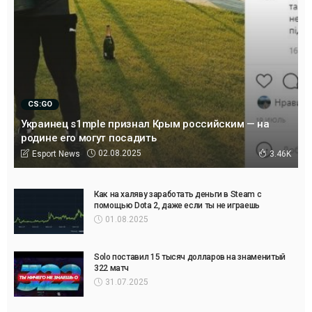
CS:GO
Украинец s1mple признал Крым российским — на
родине его могут посадить
02.08.2025
Esport News
3.46K
Как на халяву заработать деньги в Steam с
помощью Dota 2, даже если ты не играешь
01.08.2025
Solo поставил 15 тысяч долларов на знаменитый
322 матч
31.07.2025