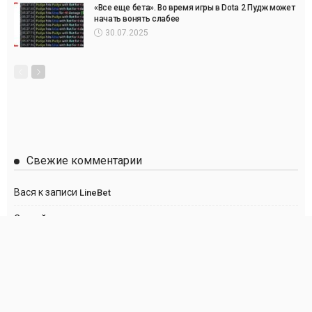
«Все еще бета». Во время игры в Dota 2 Пудж может
начать вонять слабее
30.07.2025
Свежие комментарии
Вася
к записи
LineBet
Сергей
к записи
Париматч
Anton
к записи
Париматч
Анна
к записи
Париматч
Георгий
к записи
Париматч