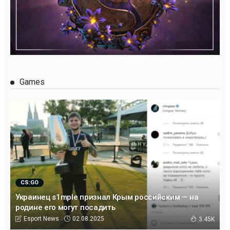
Games
CS:GO
Украинец s1mple признал Крым российским — на
родине его могут посадить
02.08.2025
Esport News
3.45K