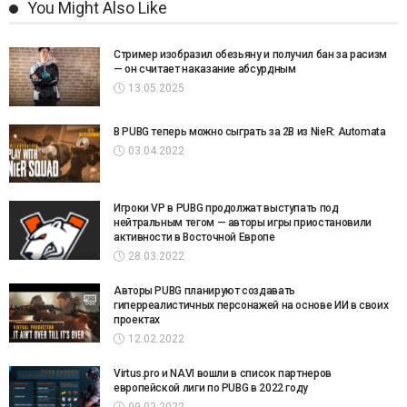
You Might Also Like
Стример изобразил обезьяну и получил бан за расизм
— он считает наказание абсурдным
13.05.2025
В PUBG теперь можно сыграть за 2B из NieR: Automata
03.04.2022
Игроки VP в PUBG продолжат выступать под
нейтральным тегом — авторы игры приостановили
активности в Восточной Европе
28.03.2022
Авторы PUBG планируют создавать
гиперреалистичных персонажей на основе ИИ в своих
проектах
12.02.2022
Virtus.pro и NAVI вошли в список партнеров
европейской лиги по PUBG в 2022 году