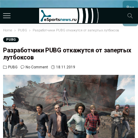
Все
МАТЧ
Home
PUBG
Разработчики PUBG откажутся от запертых лутбоксов
PUBG
Разработчики PUBG откажутся от запертых
лутбоксов
PUBG
No Comment
18.11.2019