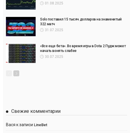
01.08.2025
Solo поставил 15 тысяч долларов на знаменитый
322 матч
31.07.2025
«Все еще бета». Во время игры в Dota 2 Пудж может
начать вонять слабее
30.07.2025
Свежие комментарии
Вася
к записи
LineBet