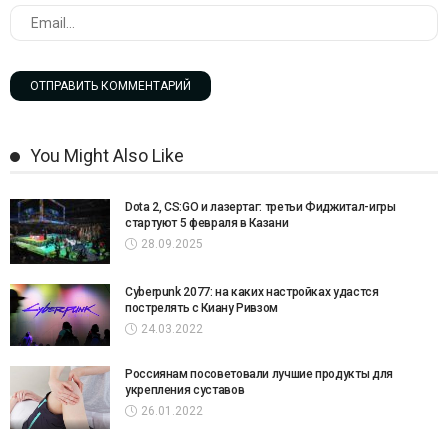
You Might Also Like
Dota 2, CS:GO и лазертаг: третьи Фиджитал-игры
стартуют 5 февраля в Казани
28.09.2025
Cyberpunk 2077: на каких настройках удастся
пострелять с Киану Ривзом
24.03.2022
Россиянам посоветовали лучшие продукты для
укрепления суставов
26.01.2022