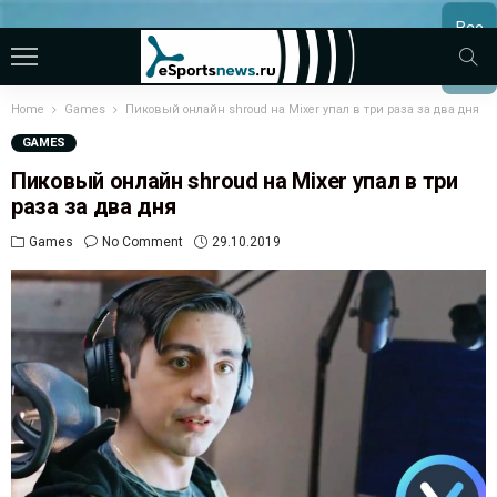
Все
МАТЧ
Home
Games
Пиковый онлайн shroud на Mixer упал в три раза за два дня
GAMES
Пиковый онлайн shroud на Mixer упал в три
раза за два дня
Games
No Comment
29.10.2019