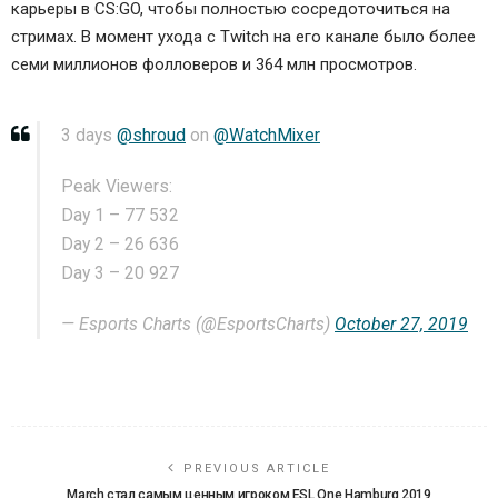
карьеры в CS:GO, чтобы полностью сосредоточиться на
стримах. В момент ухода с Twitch на его канале было более
семи миллионов фолловеров и 364 млн просмотров.
3 days
@shroud
on
@WatchMixer
Peak Viewers:
Day 1 – 77 532
Day 2 – 26 636
Day 3 – 20 927
— Esports Charts (@EsportsCharts)
October 27, 2019
PREVIOUS ARTICLE
March стал самым ценным игроком ESL One Hamburg 2019