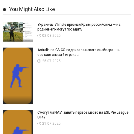
You Might Also Like
Украинец s1mple признал Крым российским — на
родине его могут посадить
02.08.2025
Astralis по CS:GO подписала нового снайпера — в
составе снова 6 игроков
26.07.2025
Смогут ли NAVI занять первое место на ESL Pro League
S14?
21.07.2025