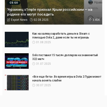
CS:GO
Украинец s1mple признал Крым российским — на
родине его могут посадить
02.08.2025
Esport News
3.45K
Как на халяву заработать деньги в Steam с
помощью Dota 2, даже если ты не играешь
01.08.2025
Solo поставил 15 тысяч долларов на знаменитый
322 матч
31.07.2025
«Все еще бета». Во время игры в Dota 2 Пудж может
начать вонять слабее
30.07.2025