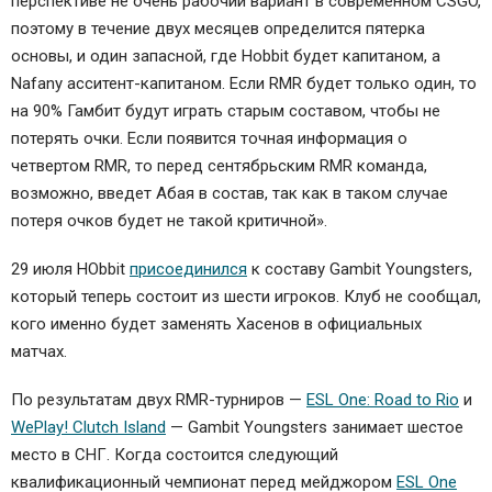
перспективе не очень рабочий вариант в современном CSGO,
поэтому в течение двух месяцев определится пятерка
основы, и один запасной, где Hobbit будет капитаном, а
Nafany асситент-капитаном. Если RMR будет только один, то
на 90% Гамбит будут играть старым составом, чтобы не
потерять очки. Если появится точная информация о
четвертом RMR, то перед сентябрьским RMR команда,
возможно, введет Абая в состав, так как в таком случае
потеря очков будет не такой критичной».
29 июля HObbit
присоединился
к составу Gambit Youngsters,
который теперь состоит из шести игроков. Клуб не сообщал,
кого именно будет заменять Хасенов в официальных
матчах.
По результатам двух RMR-турниров —
ESL One: Road to Rio
и
WePlay! Clutch Island
— Gambit Youngsters занимает шестое
место в СНГ. Когда состоится следующий
квалификационный чемпионат перед мейджором
ESL One