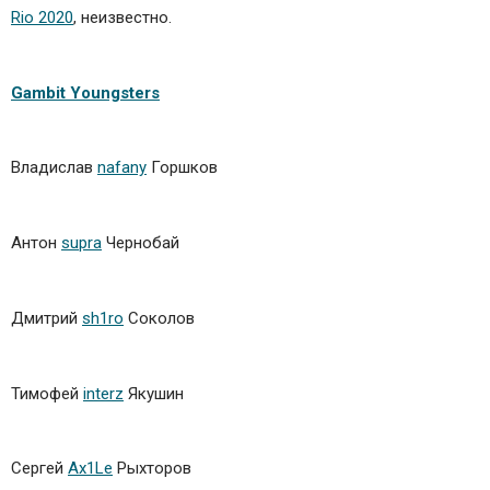
Rio 2020
, неизвестно.
Gambit Youngsters
Владислав
nafany
Горшков
Антон
supra
Чернобай
Дмитрий
sh1ro
Соколов
Тимофей
interz
Якушин
Сергей
Ax1Le
Рыхторов