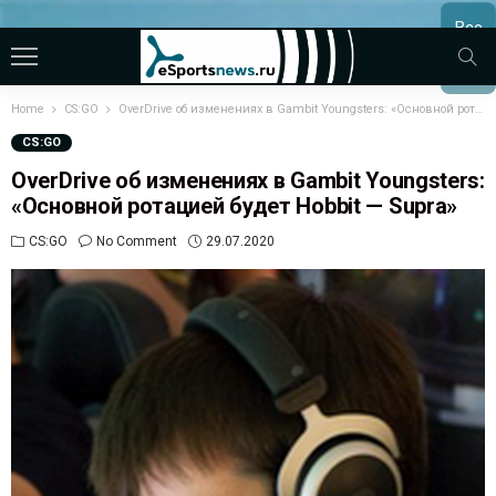
Все
МАТЧ
Home
CS:GO
OverDrive об изменениях в Gambit Youngsters: «Основной ротацией будет Hobbit — Supra»
CS:GO
OverDrive об изменениях в Gambit Youngsters:
«Основной ротацией будет Hobbit — Supra»
CS:GO
No Comment
29.07.2020