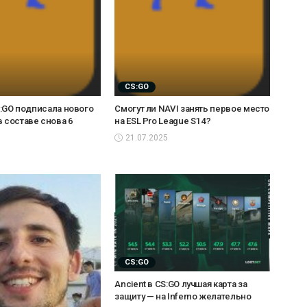
CS:GO
CS:GO подписала нового
Смогут ли NAVI занять первое место
в составе снова 6
на ESL Pro League S14?
21.07.2025
CS:GO
Ancient в CS:GO лучшая карта за
защиту — на Inferno желательно