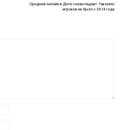
Средний онлайн в Доте снова падает. Так мало
игроков не было с 2014 года