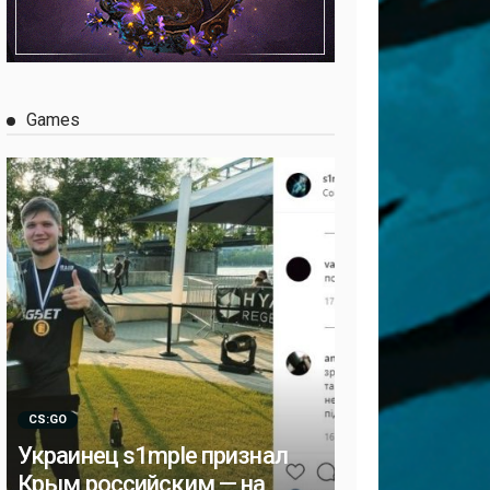
Games
CS:GO
Украинец s1mple признал
Крым российским — на