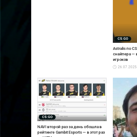
CS:GO
Astralis по 
снайпера — 
игроков
26.07.2025
CS:GO
NAVI второй раз за день обошла в
рейтинге Gambit Esports — в этот раз