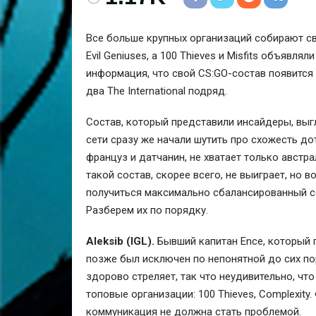
Все больше крупных организаций собирают св
Evil Geniuses, а 100 Thieves и Misfits объявл
информация, что свой CS:GO-состав появится 
два The International подряд.
Состав, который представили инсайдеры, выгляд
сети сразу же начали шутить про схожесть до
француз и датчанин, не хватает только австр
такой состав, скорее всего, не выиграет, но в
получиться максимально сбалансированный со
Разберем их по порядку.
Aleksib (IGL).
Бывший капитан Ence, который п
позже был исключен по непонятной до сих пор
здорово стреляет, так что неудивительно, что
топовые организации: 100 Thieves, Complexity.
коммуникация не должна стать проблемой.