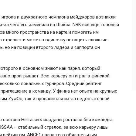
 игрока и двукратного чемпиона мейджоров возникли
 из-за чего его заменили на Шокса. NBK все еще топовый
в много пространства на карте и помогать им
но стреляет и может в одиночку потащить сложные
ь, но на позиции второго лидера и саппорта он
которого в основном знают как парня, который
 равно проигрывает. Всю карьеру он играл в финской
несколько локальных турниров. Cредний рейтинг
о приглашение в команду. У финна нет опыта на крупных
вым ZywOo, так и провалиться из-за недостаточной
 состава Hellraisers иорданец остался без команды,
. ISSAA – стабильный стрелок, за всю карьеру лишь
м рейтингом. ANGE1 назвал его обязательным