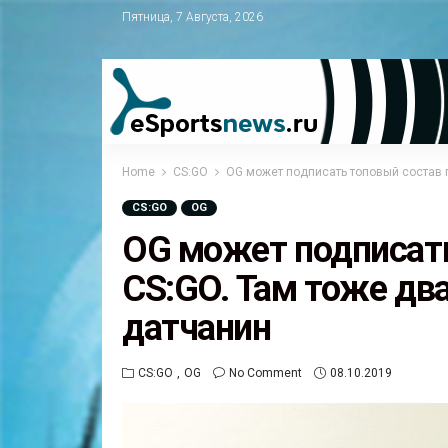
Пятница, 7 Августа, 2026
Home
CS:GO
OG может подписать топовый состав п
CS:GO
OG
OG может подписать
CS:GO. Там тоже два
датчанин
CS:GO
OG
No Comment
08.10.2019