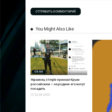
You Might Also Like
CS:GO
Украинец s1mple признал Крым
российским — на родине его могут
посадить
02.08.2025