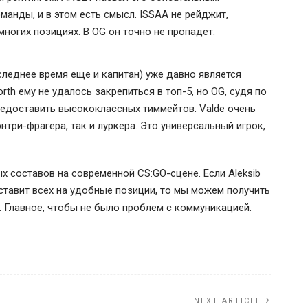
анды, и в этом есть смысл. ISSAA не рейджит,
многих позициях. В OG он точно не пропадет.
оследнее время еще и капитан) уже давно является
orth ему не удалось закрепиться в топ-5, но OG, судя по
предоставить высококлассных тиммейтов. Valde очень
нтри-фрагера, так и луркера. Это универсальный игрок,
х составов на современной CS:GO-сцене. Если Aleksib
ставит всех на удобные позиции, то мы можем получить
. Главное, чтобы не было проблем с коммуникацией.
NEXT ARTICLE