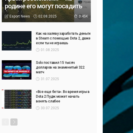
родине его могут посадить
02.08.2025
Esport News
3.45K
Как на халяву заработать деньги
в Steam с помощью Dota 2, даже
если ты не играешь
01.08.2025
Solo поставил 15 тысяч
долларов на знаменитый 322
матч
31.07.2025
«Все еще бета». Во время игры в
Dota 2 Пудж может начать
вонять слабее
30.07.2025