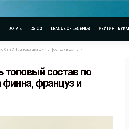
DOTA 2
CS:GO
LEAGUE OF LEGENDS
РЕЙТИНГ БУК
о CS:GO. Там тоже два финна, француз и датчанин
 топовый состав по
 финна, француз и