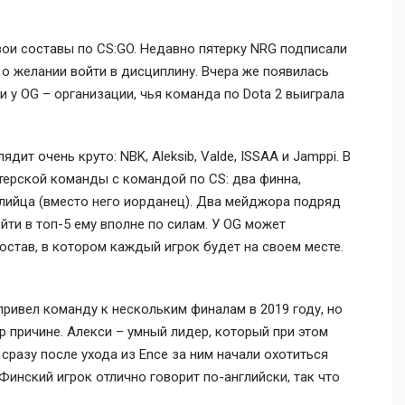
ои составы по CS:GO. Недавно пятерку NRG подписали
яли о желании войти в дисциплину. Вчера же появилась
и у OG – организации, чья команда по Dota 2 выиграла
ит очень круто: NBK, Aleksib, Valde, ISSAA и Jamppi. В
терской команды с командой по CS: два финна,
алийца (вместо него иорданец). Два мейджора подряд
ойти в топ-5 ему вполне по силам. У OG может
став, в котором каждый игрок будет на своем месте.
ривел команду к нескольким финалам в 2019 году, но
 причине. Алекси – умный лидер, который при этом
 сразу после ухода из Ence за ним начали охотиться
 Финский игрок отлично говорит по-английски, так что