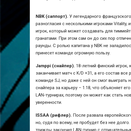
NBK (саппорт).
У легендарного французского
разногласия с несколькими игроками Vitality,
игрок, который может создавать для тиммейто
гранатами. При этом сам он до сих пор отлич
раунды. С ролью капитана у NBK не заладилос
принесет команде огромную пользу.
Jamppi (снайпер).
18-летний финский игрок, 
заканчивает матч с K/D +31, а его состав все
команде SJ, но даже с ней он смог выиграть 
снайпера за карьеру – 1.18, что объясняет ег
LAN-турнирах, поэтому он может как стать но
уверенности.
ISSAA (рифлер).
После развала европейского
но, судя по всему, не пробудет без нее долго
трижды закончил LAN-турнир с отрицательны