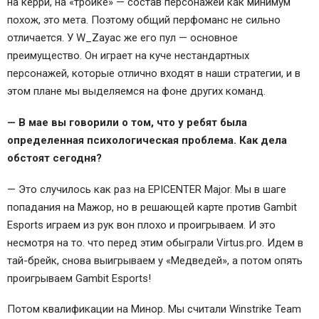
на керри, на «тройке» — состав персонажей как минимум
похож, это мета. Поэтому общий перфоманс не сильно
отличается. У W_Zayac же его пул — основное
преимущество. Он играет на куче нестандартных
персонажей, которые отлично входят в наши стратегии, и в
этом плане мы выделяемся на фоне других команд.
— В мае вы говорили о том, что у ребят была
определенная психологическая проблема. Как дела
обстоят сегодня?
— Это случилось как раз на EPICENTER Major. Мы в шаге
попадания на Мажор, но в решающей карте против Gambit
Esports играем из рук вон плохо и проигрываем. И это
несмотря на то. что перед этим обыграли Virtus.pro. Идем в
тай-брейк, снова выигрываем у «Медведей», а потом опять
проигрываем Gambit Esports!
Потом квалификации на Минор. Мы считали Winstrike Team