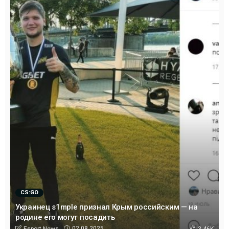
CS:GO
Украинец s1mple признал Крым российским — на
родине его могут посадить
02.08.2025
Esport News
3.46K