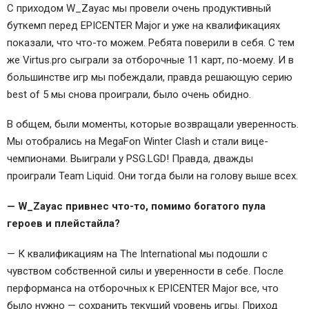
С приходом W_Zayac мы провели очень продуктивный
буткемп перед EPICENTER Major и уже на квалификациях
показали, что что-то можем. Ребята поверили в себя. С тем
же Virtus.pro сыграли за отборочные 11 карт, по-моему. И в
большинстве игр мы побеждали, правда решающую серию
best of 5 мы снова проиграли, было очень обидно.
В общем, были моменты, которые возвращали уверенность.
Мы отобрались на MegaFon Winter Clash и стали вице-
чемпионами. Выиграли у PSG.LGD! Правда, дважды
проиграли Team Liquid. Они тогда были на голову выше всех.
— W_Zayac привнес что-то, помимо богатого пула
героев и плейстайла?
— К квалификациям на The International мы подошли с
чувством собственной силы и уверенности в себе. После
перформанса на отборочных к EPICENTER Major все, что
было нужно — сохранить текущий уровень игры. Приход