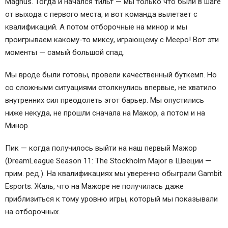
Magnus. Тогда и начался тильт — мы только что были в шаге
от выхода с первого места, и вот команда вылетает с
квалификаций. А потом отборочные на минор и мы
проигрываем какому-то миксу, играющему с Meepo! Вот эти
моменты — самый большой спад.
Мы вроде были готовы, провели качественный буткемп. Но
со сложными ситуациями столкнулись впервые, не хватило
внутренних сил преодолеть этот барьер. Мы опустились
ниже некуда, не прошли сначала на Мажор, а потом и на
Минор.
Пик — когда получилось выйти на наш первый Мажор
(DreamLeague Season 11: The Stockholm Major в Швеции —
прим. ред.). На квалификациях мы уверенно обыграли Gambit
Esports. Жаль, что на Мажоре не получилась даже
приблизиться к тому уровню игры, который мы показывали
на отборочных.