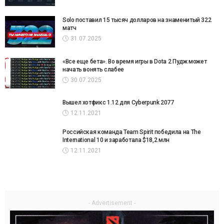
Solo поставил 15 тысяч долларов на знаменитый 322
матч
31.07.2025
«Все еще бета». Во время игры в Dota 2 Пудж может
начать вонять слабее
30.07.2025
Вышел хотфикс 1.12 для Cyberpunk 2077
12.11.2021
Российская команда Team Spirit победила на The
International 10 и заработала $18,2 млн
12.11.2021
- Advertisement -