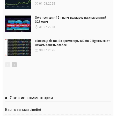
01.08.2025
Solo поставил 15 тысяч долларов на знаменитый
322 матч
31.07.2025
«Все еще бета». Во время игры в Dota 2 Пудж может
начать вонять слабее
30.07.2025
Свежие комментарии
Вася
к записи
LineBet