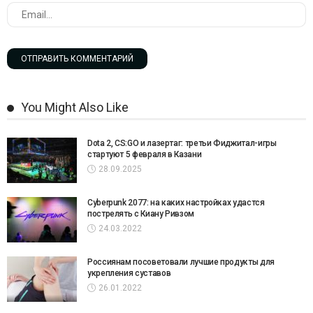
You Might Also Like
Dota 2, CS:GO и лазертаг: третьи Фиджитал-игры
стартуют 5 февраля в Казани
28.09.2025
Cyberpunk 2077: на каких настройках удастся
пострелять с Киану Ривзом
24.03.2022
Россиянам посоветовали лучшие продукты для
укрепления суставов
26.01.2022