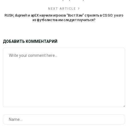
NEXT ARTICLE
RUSH, dupreeh и apEX научили игроков “Вэст Хэм” стрелять в CS:GO: у кого
из футболистов им следует поучиться?
ДОБАВИТЬ КОММЕНТАРИЙ