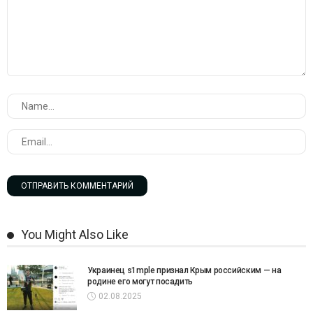
You Might Also Like
Украинец s1mple признал Крым российским — на
родине его могут посадить
02.08.2025