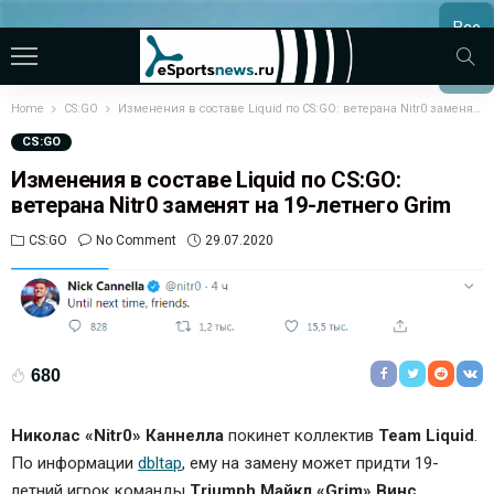
Все
МАТЧ
Home
CS:GO
Изменения в составе Liquid по CS:GO: ветерана Nitr0 заменят на 19-летнего Grim
CS:GO
Изменения в составе Liquid по CS:GO:
ветерана Nitr0 заменят на 19-летнего Grim
CS:GO
No Comment
29.07.2020
680
Николас «Nitr0» Каннелла
покинет коллектив
Team Liquid
.
По информации
dbltap
, ему на замену может придти 19-
летний игрок команды
Triumph
Майкл «Grim» Винс
,