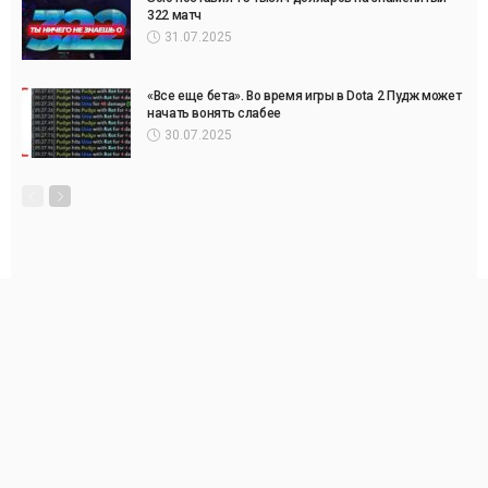
322 матч
31.07.2025
«Все еще бета». Во время игры в Dota 2 Пудж может
начать вонять слабее
30.07.2025
Свежие комментарии
Вася
к записи
LineBet
Сергей
к записи
Париматч
Anton
к записи
Париматч