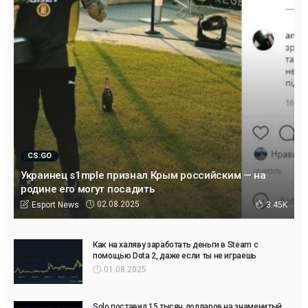
CS:GO
Украинец s1mple признал Крым российским — на
родине его могут посадить
02.08.2025
Esport News
3.45K
Как на халяву заработать деньги в Steam с
помощью Dota 2, даже если ты не играешь
01.08.2025
Solo поставил 15 тысяч долларов на знаменитый