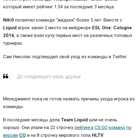
который имеет рейтинг 1.34 за последние 3 месяца.
Nitr0
посвятил команде “жидких” более 5 лет. Вместе с
Liquid
игрок занял 2 место на мейджоре
ESL One: Cologne
2016
, а также взял кучу первых мест на различных топовых
турнирах.
Сам Николас подтвердил свой уход из команды в Twitter:
До следующего раза, друзья.
Менеджмент пока не готов назвать причины ухода игрока из
команды.
В последние месяцы дела
Team Liquid
шли не очень
хорошо. Они упали на 22 строчку
рейтинга
CS:GO
команд
по
версии
CQ
и на 8 строчку мирового топа
HLTV
.