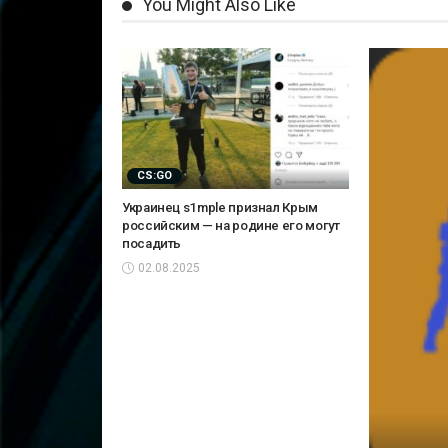
You Might Also Like
CS:GO
Украинец s1mple признал Крым
российским — на родине его могут
посадить
02.08.2025