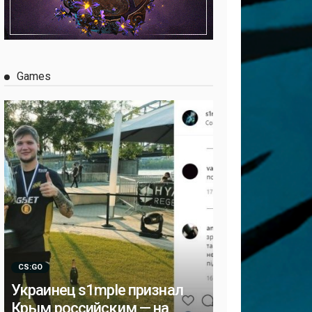
Games
CS:GO
Украинец s1mple признал
Крым российским — на