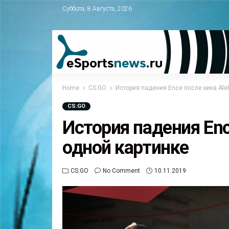
Суббота, 8 Августа, 2026
Home
CS:GO
История падения Ence после кика Alek
CS:GO
История падения Enc
одной картинке
CS:GO
No Comment
10.11.2019