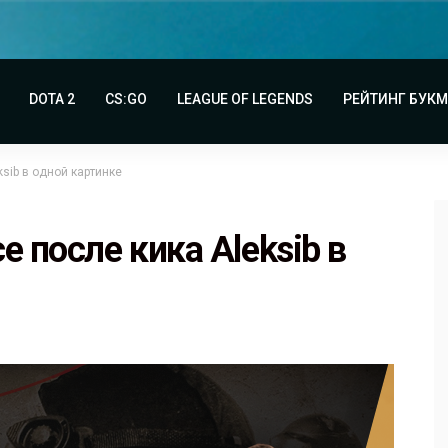
DOTA 2
CS:GO
LEAGUE OF LEGENDS
РЕЙТИНГ БУК
sib в одной картинке
e после кика Aleksib в