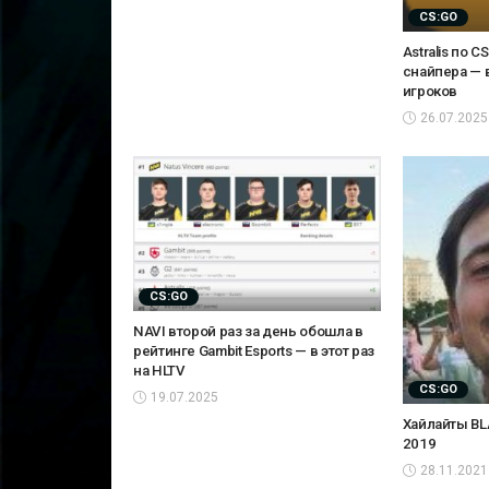
CS:GO
Astralis по 
снайпера — 
игроков
26.07.2025
CS:GO
NAVI второй раз за день обошла в
рейтинге Gambit Esports — в этот раз
на HLTV
CS:GO
19.07.2025
Хайлайты BLA
2019
28.11.2021