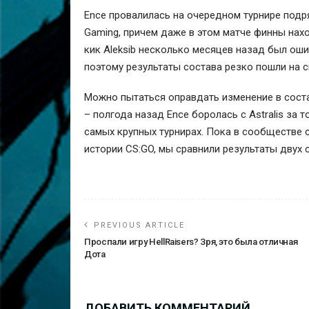
Ence провалилась на очередном турнире подря
Gaming, причем даже в этом матче финны нахо
кик Aleksib несколько месяцев назад был оши
поэтому результаты состава резко пошли на с
Можно пытаться оправдать изменение в сост
– полгода назад Ence боролась с Astralis за т
самых крупных турнирах. Пока в сообществе с
истории CS:GO, мы сравнили результаты двух с
PREVIOUS ARTICLE
Проспали игру HellRaisers? Зря, это была отличная
Дота
ДОБАВИТЬ КОММЕНТАРИЙ