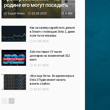
родине его могут посадить
02.08.2025
Esport News
3.45K
Как на халяву заработать деньги
в Steam с помощью Dota 2, даже
если ты не играешь
01.08.2025
Solo поставил 15 тысяч
долларов на знаменитый 322
матч
31.07.2025
«Все еще бета». Во время игры в
Dota 2 Пудж может начать
вонять слабее
30.07.2025