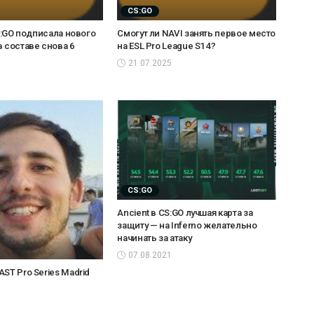
CS:GO
CS:GO подписала нового
Смогут ли NAVI занять первое место
в составе снова 6
на ESL Pro League S14?
21.07.2025
CS:GO
Ancient в CS:GO лучшая карта за
защиту — на Inferno желательно
начинать за атаку
07.08.2021
ST Pro Series Madrid